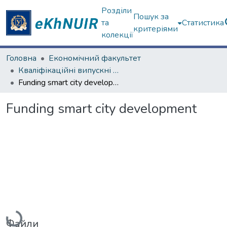
Розділи
Пошук за
та
Статистика
критеріями
колекції
Головна
Економічний факультет
Кваліфікаційні випускні роботи магістрів. Економічний факультет
Funding smart city development
Funding smart city development
Вантажиться...
Файли