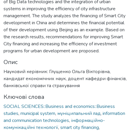
of Big Data technologies and the integration of urban
systems in improving the efficiency of city infrastructure
management. The study analyzes the financing of Smart City
development in China and determines the financial potential
of their development using Beijing as an example. Based on
the research results, recommendations for improving Smart
City financing and increasing the efficiency of investment
programs for urban development are proposed.
Опис
Науковий керівник: Глущенко Ольга Вікторівна,
кандидат економічних наук, доцент кафедри фінансів,
банківської справи та страхування
Ключові слова
SOCIAL SCIENCES::Business and economics::Business
studies
,
municipal system
,
муніципальний лад
,
information
and communication technologies
,
інформаційно-
комунікаційні технології
,
smart city financing
,