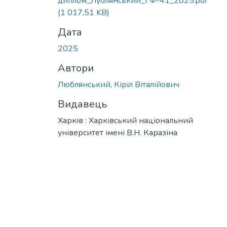
диплом_Лублянський_ГФ-41_2025.pdf
(1 017,51 KB)
Дата
2025
Автори
Люблянський, Кіріл Віталійович
Видавець
Харків : Харківський національний
університет імені В.Н. Каразіна