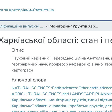
к за критеріями
Статистика
Кваліфікаційні випускні роботи бакалаврів. Факультет геології, географіії, рекреації і туризму
Моніторинг ґрунтів Харківської області: стан і перспективи
арківської області: стан і 
Опис
Науковий керівник: Пересадько Віліна Анатоліївна,
географічних наук, професор кафедри фізичної геог
картографії
Ключові слова
NATURAL SCIENCES::Earth sciences::Other earth scienc
AGRICULTURAL SCIENCES and LANDSCAPE PLANNING::
Харківськa область
,
моніторинг ґрунтів
,
типи і підти
Харківської області
,
екологічні проблеми ґрунтів
,
дег