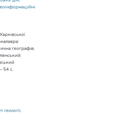
йових дій
,
геоінформаційні
 Харківської
акалавра:
зична географія,
блянський;
івський
 54 с.
 геології,