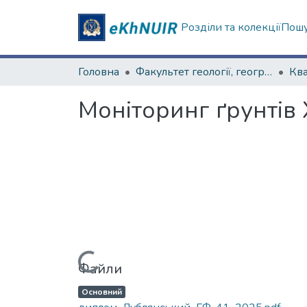
Розділи та колекції
Пошу
Головна
Факультет геології, географіії, рекреації і туризму
Моніторинг ґрунтів Х
Вантажиться...
Файли
Основний