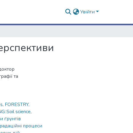
Увійти
перспективи
 доктор
рафії та
es
,
FORESTRY,
Soil science
,
пи ґрунтів
радаційні процеси