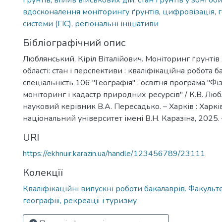
ґрунтів
,
вплив військових дій
,
стан ґрунтів у зоні бо
вдосконалення моніторингу ґрунтів
,
цифровізація
,
системи (ГІС)
,
регіональні ініціативи
Бібліографічний опис
Люблянський, Кіріл Віталійович. Моніторинг ґрунтів
області: стан і перспективи : кваліфікаційна робота б
спеціальність 106 "Географія" : освітня програма "Фі
моніторинг і кадастр природних ресурсів" / К.В. Лю
науковий керівник В.А. Пересадько. – Харків : Харк
національний університет імені В.Н. Каразіна, 2025. –
URI
https://ekhnuir.karazin.ua/handle/123456789/23111
Колекції
Кваліфікаційні випускні роботи бакалаврів. Факультет
географіії, рекреації і туризму