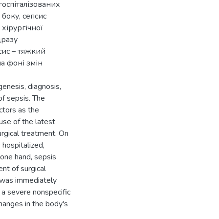
госпіталізованих
 боку, сепсис
 хірургічної
дразу
сис – тяжкий
а фоні змін
genesis, diagnosis,
f sepsis. The
ctors as the
use of the latest
urgical treatment. On
 hospitalized,
 one hand, sepsis
nt of surgical
t was immediately
s a severe nonspecific
changes in the body's