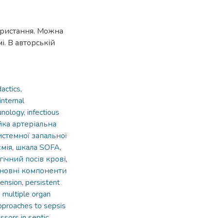
ористання. Можна
. В авторській
actics
,
internal
ology, infectious
йка артеріальна
стемної запальної
ємія
,
шкала SOFA
,
гічний посів крові
,
новні компоненти
tension
,
persistent
,
multiple organ
proaches to sepsis
ssors in septic