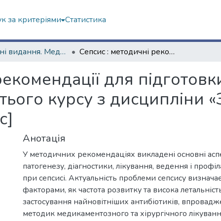
к за критеріями
Статистика
Навчальні видання. Медичний факультет
Сепсис : методичні рекомендації для підготовки до практичних занять студентів третього курсу з дисципліни «Загальна хірургія» [Електронний ресурс]
рекомендації для підготов
етього курсу з дисципліни «
с]
Анотація
У методичних рекомендаціях викладені основні аспек
патогенезу, діагностики, лікування, ведення і проф
при сепсисі. Актуальність проблеми сепсису визнача
факторами, як частота розвитку та висока летальніс
застосування найновітніших антибіотиків, впровад
методик медикаментозного та хірургічного лікуванн