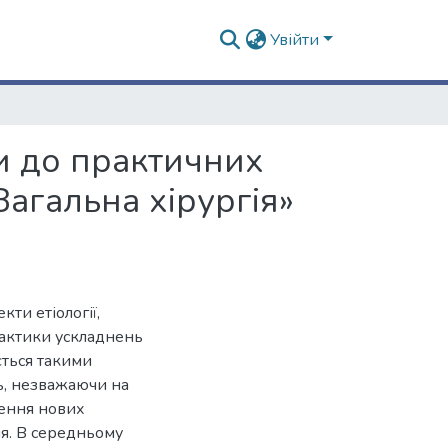
Увійти
ки до практичних
Загальна хірургія»
ти етіології,
ілактики ускладнень
ється такими
ть, незважаючи на
ження нових
я. В середньому