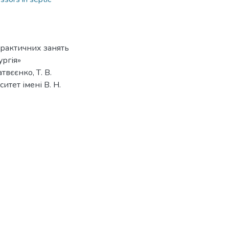
практичних занять
ургія»
твєєнко, Т. В.
итет імені В. Н.