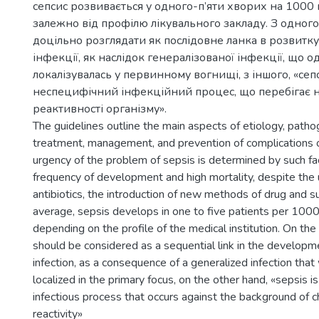
сепсис розвивається у одного-п’яти хворих на 1000 
залежно від профілю лікувального закладу. З одного
доцільно розглядати як послідовне ланка в розвитку
інфекції, як наслідок генералізованої інфекції, що о
локалізувалась у первинному вогнищі, з іншого, «сеп
неспецифічний інфекційний процес, що перебігає н
реактивності організму».
The guidelines outline the main aspects of etiology, patho
treatment, management, and prevention of complications o
urgency of the problem of sepsis is determined by such fa
frequency of development and high mortality, despite the 
antibiotics, the introduction of new methods of drug and s
average, sepsis develops in one to five patients per 1000
depending on the profile of the medical institution. On the
should be considered as a sequential link in the developme
infection, as a consequence of a generalized infection tha
localized in the primary focus, on the other hand, «sepsis i
infectious process that occurs against the background of 
reactivity»