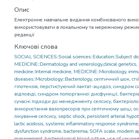
Опис
Електронне навчальне видання комбінованого вик
використовувати в локальному та мережному режимі
редакції
Ключові слова
SOCIAL SCIENCES::Social sciences::Education::Subject did
MEDICINE::Dermatology and venerology,clinical genetics, 
medicine::Internal medicine
,
MEDICINE::Microbiology, immun
diseases::Microbiology::Bacteriology
,
септичний шок
,
сті
гіпотензія
,
перстистуючий лактат-ацидоз
,
синдром си
відповіді
,
синдром поліорганної дисфункції
,
бактері
сучасні підходи до менеджменту сепсису
,
бактеріоло
використання вазопресорів при септичному шоці
,
ос
лікування сепсису
,
septic shock
,
persistent arterial hypo
lactic acidosis
,
systemic inflammatory response syndrome
dysfunction syndrome
,
bacteremia
,
SOFA scale
,
modern ap
management
,
bacteriological blood culture
,
use of vasopre