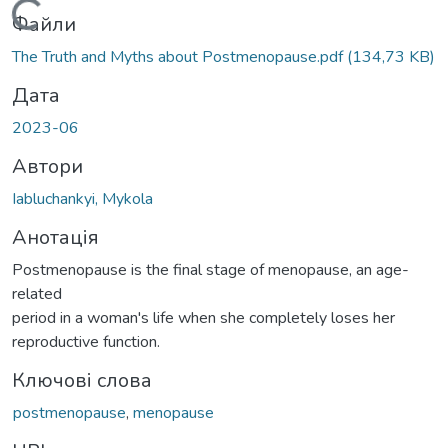
Вантажиться...
Файли
The Truth and Myths about Postmenopause.pdf
(134,73 KB)
Дата
2023-06
Автори
Iabluchankyi, Mykola
Анотація
Postmenopause is the final stage of menopause, an age-
related
period in a woman's life when she completely loses her
reproductive function.
Ключові слова
рostmenopause
,
menopause