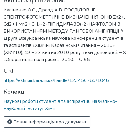
Бібліографічний опис
Каліненко О.С., Дрозд А.В. ПОСЛІДОВНЕ
СПЕКТРОФОТОМЕТРИЧНЕ ВИЗНАЧЕННЯ ІОНІВ Zn2+,
Cd2+ і Mn2+ З 1-(2-ПІРИДИЛАЗО)-2-НАФТОЛОМ З
ВИКОРИСТАННЯМ МЕТОДУ РАНГОВОЇ АНІГІЛЯЦІЇ //
Друга Всеукраїнська наукова конференція студентів
та аспірантів «Хімічні Каразінські читання – 2010»
(ХКЧ’10), 19 – 22 квітня 2010 року: тези доповідей. – Х.:
«Оперативна поліграфія», 2010. – С. 68
URI
https://ekhnuir.karazin.ua/handle/123456789/1048
Колекції
Наукові роботи студентів та аспірантів. Навчально-
науковий інститут Хімії
Повна інформація про документ