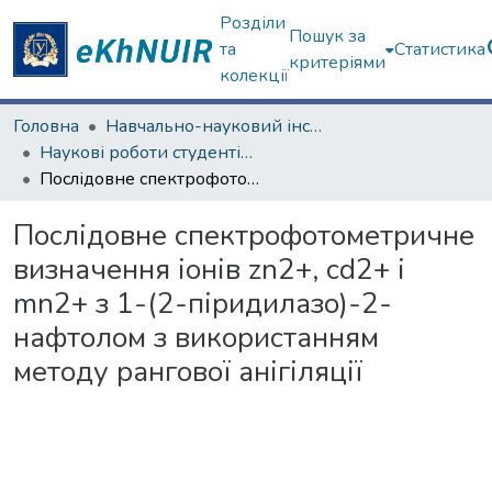
Розділи
Пошук за
та
Статистика
критеріями
колекції
Головна
Навчально-науковий інститут Хімії
Наукові роботи студентів та аспірантів. Навчально-науковий інститут Хімії
Послідовне спектрофотометричне визначення іонів zn2+, cd2+ і mn2+ з 1-(2-піридилазо)-2-нафтолом з використанням методу рангової анігіляції
Послідовне спектрофотометричне
визначення іонів zn2+, cd2+ і
mn2+ з 1-(2-піридилазо)-2-
нафтолом з використанням
методу рангової анігіляції