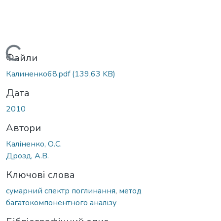
Вантажиться...
Файли
Калиненко68.pdf
(139,63 KB)
Дата
2010
Автори
Каліненко, О.С.
Дрозд, А.В.
Ключові слова
сумарний спектр поглинання
,
метод
багатокомпонентного аналізу