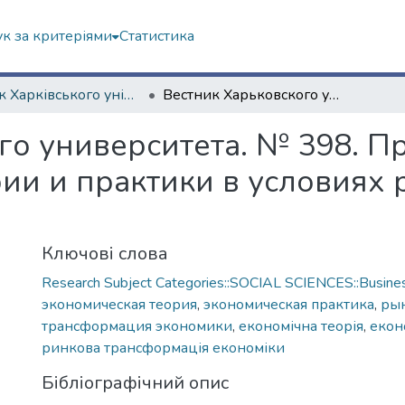
к за критеріями
Статистика
Вісник Харківського університету. "Економіка", "Політекономія"
Вестник Харьковского университета. № 398. Проблемы экономической теории и практики в условиях рыночной трансформации
го университета. № 398. 
ии и практики в условиях
Ключові слова
Research Subject Categories::SOCIAL SCIENCES::Busine
экономическая теория
,
экономическая практика
,
ры
трансформация экономики
,
економічна теорія
,
екон
ринкова трансформація економіки
Бібліографічний опис