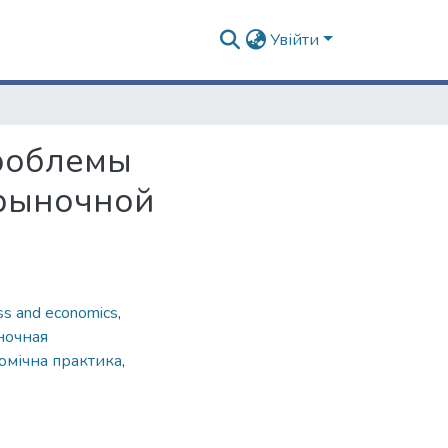
Увійти
Проблемы
 рыночной
ss and economics
,
ночная
омічна практика
,