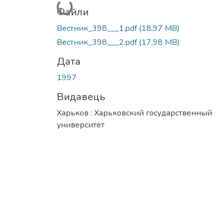
Вантажиться...
Файли
Вестник_398___1.pdf
(18,97 MB)
Вестник_398___2.pdf
(17,98 MB)
Дата
1997
Видавець
Харьков : Харьковский государственный
университет