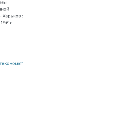
емы
чной
– Харьков :
196 с.
ітекономія"