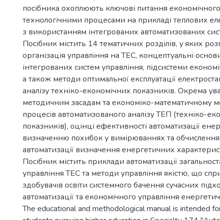
посібника охоплюють ключові питання економічного
технологічними процесами на прикладі теплових ел
з використанням інтегрованих автоматизованих сис
Посібник містить 14 тематичних розділів, у яких ро
організація управління на ТЕС, концептуальні осно
інтегрованих систем управління, підсистеми економі
а також методи оптимальної експлуатації електроста
аналізу техніко-економічних показників. Окрема ув
методичним засадам та економіко-математичному
процесів автоматизованого аналізу ТЕП (техніко-ек
показників), оцінці ефективності автоматизації енер
визначенню похибок у вимірюваннях та обчисленнях
автоматизації визначення енергетичних характерис
Посібник містить приклади автоматизації загальнос
управління ТЕС та методи управління якістю, що сп
здобувачів освіти системного бачення сучасних підх
автоматизації та економічного управління енергети
The educational and methodological manual is intended fo