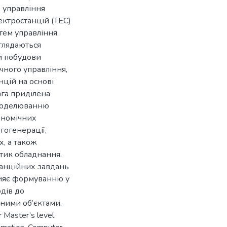
 управління
ектростанцій (ТЕС)
тем управління.
зглядаються
ви побудови
чного управління,
нцій на основі
ага приділена
 моделюванню
ономічних
гогенерації,
, а також
тик обладнання.
танційних завдань
рияє формуванню у
одів до
чними об’єктами.
r Master’s level