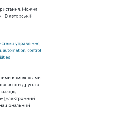
ористання. Можна
. В авторській
истеми управління
,
и
,
automation
,
control
lities
чними комплексами
ої освіти другого
тизація,
ка» [Електронний
й національний