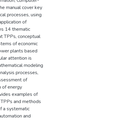
tomation, Computer-
the manual cover key
cal processes, using
pplication of
es 14 thematic
 at TPPs, conceptual
ystems of economic
ower plants based
lar attention is
athematical modeling
nalysis processes,
assessment of
n of energy
vides examples of
at TPPs and methods
f a systematic
automation and