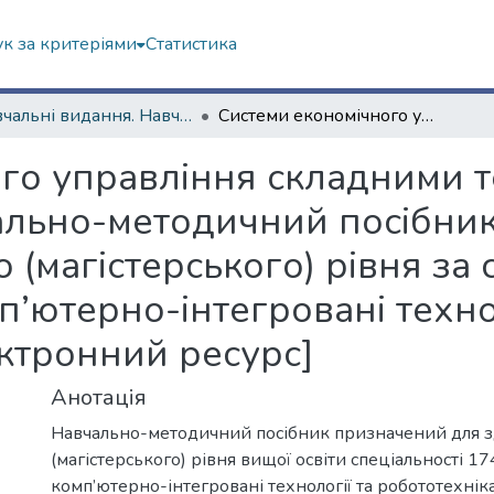
к за критеріями
Статистика
Навчальні видання. Навчально-науковий інститут «Українська інженерно-педагогічна академія»
Системи економічного управління складними технічними комплексами : навчально-методичний посібник для здобувачів вищої освіти другого (магістерського) рівня за спеціальністю 174 «Автоматизація, комп’ютерно-інтегровані технології та робототехніка» [Електронний ресурс]
го управління складними 
ально-методичний посібник
 (магістерського) рівня за
п’ютерно-інтегровані техно
ектронний ресурс]
Анотація
Навчально-методичний посібник призначений для з
(магістерського) рівня вищої освіти спеціальності 1
комп’ютерно-інтегровані технології та робототехнік