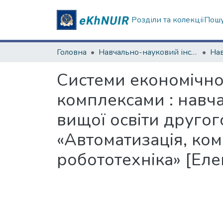
Розділи та колекції
Пошу
Головна
Навчально-науковий інститут «Українська інженерно-педагогічна академія»
Системи економічно
комплексами : навч
вищої освіти другого
«Автоматизація, ком
робототехніка» [Ел