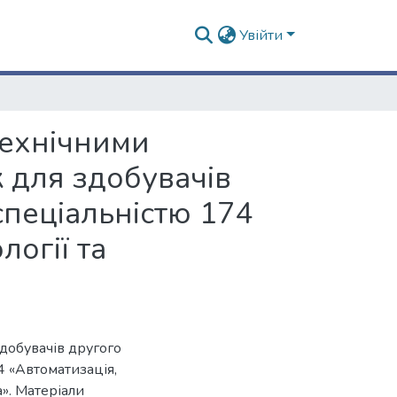
Увійти
технічними
 для здобувачів
 спеціальністю 174
логії та
добувачів другого
74 «Автоматизація,
а». Матеріали