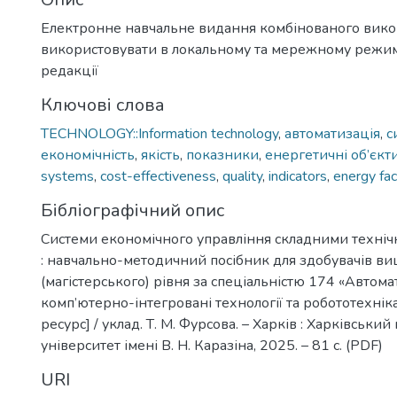
Електронне навчальне видання комбінованого вик
використовувати в локальному та мережному режимі
редакції
Ключові слова
TECHNOLOGY::Information technology
,
автоматизація
,
с
економічність
,
якість
,
показники
,
енергетичні об’єкт
systems
,
cost-effectiveness
,
quality
,
indicators
,
energy faci
Бібліографічний опис
Системи економічного управління складними техні
: навчально-методичний посібник для здобувачів вищ
(магістерського) рівня за спеціальністю 174 «Автома
комп’ютерно-інтегровані технології та робототехні
ресурс] / уклад. Т. М. Фурсова. – Харків : Харківськи
університет імені В. Н. Каразіна, 2025. – 81 с. (PDF)
URI