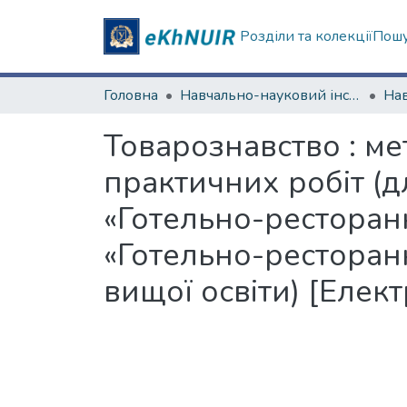
Розділи та колекції
Пошу
Головна
Навчально-науковий інститут "Каразінський інститут міжнародних відносин та туристичного бізнесу"
Товарознавство : м
практичних робіт (д
«Готельно-ресторан
«Готельно-ресторан
вищої освіти) [Елек