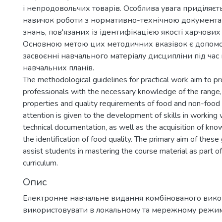
і непродовольчих товарів. Особлива увага приділяєт
навичок роботи з нормативно-технічною документа
знань, пов'язаних із ідентифікацією якості харчових
Основною метою цих методичних вказівок є допомо
засвоєнні навчального матеріалу дисципліни під ча
навчальних планів.
The methodological guidelines for practical work aim to pr
professionals with the necessary knowledge of the range
properties and quality requirements of food and non-food 
attention is given to the development of skills in working 
technical documentation, as well as the acquisition of kn
the identification of food quality. The primary aim of these 
assist students in mastering the course material as part o
curriculum.
Опис
Електронне навчальне видання комбінованого вик
використовувати в локальному та мережному режи