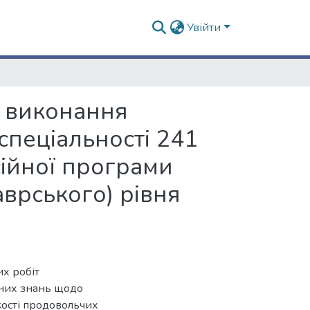
Увійти
о виконання
спеціальності 241
сійної програми
врського) рівня
х робіт
дних знань щодо
кості продовольчих