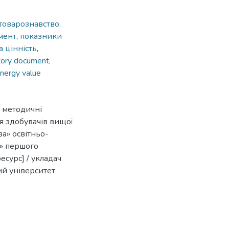
товарознавство
,
мент
,
показники
 цінність
,
tory document
,
nergy value
: методичні
я здобувачів вищої
ва» освітньо-
» першого
есурс] / укладач
ий університет