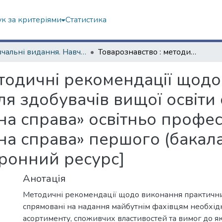
к за критеріями
Статистика
Навчальні видання. Навчально-науковий інститут "Каразінський інститут міжнародних відносин та туристичного бізнесу"
Товарознавство : методичні рекомендації щодо виконання практичних робіт (для здобувачів вищої освіти спеціальності 241 «Готельно-ресторанна справа» освітньо професійної програми «Готельно-ресторанна справа» першого (бакалаврського) рівня вищої освіти) [Електронний ресурс]
етодичні рекомендації щод
ля здобувачів вищої освіти 
на справа» освітньо профе
на справа» першого (бакала
тронний ресурс]
Анотація
Методичні рекомендації щодо виконання практични
спрямовані на надання майбутнім фахівцям необхі
асортименту, споживчих властивостей та вимог до я