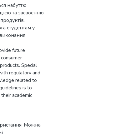
ься набуттю
цією та засвоєнню
 продуктів.
га студентам у
с виконання
ovide future
, consumer
products. Special
with regulatory and
owledge related to
guidelines is to
f their academic
ористання. Можна
мі