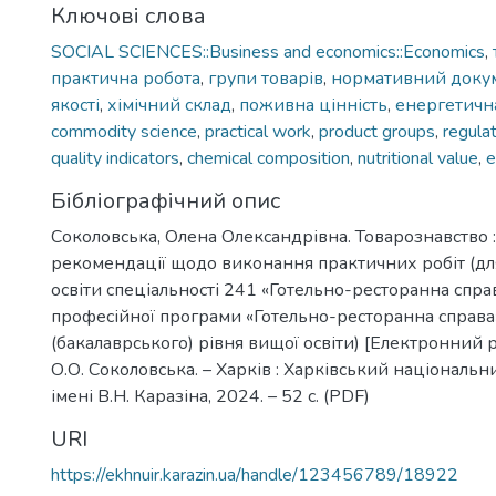
Ключові слова
SOCIAL SCIENCES::Business and economics::Economics
,
практична робота
,
групи товарів
,
нормативний доку
якості
,
хімічний склад
,
поживна цінність
,
енергетична
сommodity science
,
practical work
,
product groups
,
regula
quality indicators
,
chemical composition
,
nutritional value
,
e
Бібліографічний опис
Соколовська, Олена Олександрівна. Товарознавство 
рекомендації щодо виконання практичних робіт (дл
освіти спеціальності 241 «Готельно-ресторанна спра
професійної програми «Готельно-ресторанна справа
(бакалаврського) рівня вищої освіти) [Електронний р
О.О. Соколовська. – Харків : Харківський національн
імені В.Н. Каразіна, 2024. – 52 с. (PDF)
URI
https://ekhnuir.karazin.ua/handle/123456789/18922