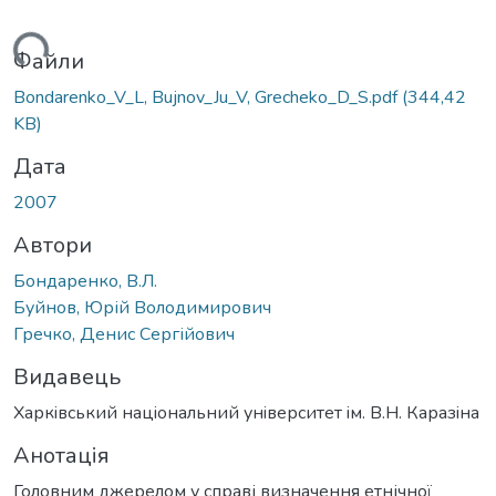
ться...
Файли
Bondarenko_V_L, Bujnov_Ju_V, Grecheko_D_S.pdf
(344,42
KB)
Дата
2007
Автори
Бондаренко, В.Л.
Буйнов, Юрій Володимирович
Гречко, Денис Сергійович
Видавець
Харкiвський нацiональний унiверситет iм. В.Н. Каразiна
Анотація
Головним джерелом у справі визначення етнічної