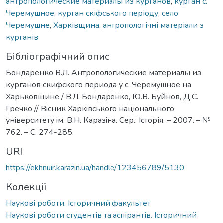
антропологические материалы из курганов
,
курган с.
Черемушное
,
курган скіфського періоду
,
село
Черемушне
,
Харківщина
,
антропологічні матеріали з
курганів
Бібліографічний опис
Бондаренко В.Л. Антропологические материалы из
курганов скифского периода у с. Черемушное на
Харьковщине / В.Л. Бондаренко, Ю.В. Буйнов, Д.С.
Гречко // Вiсник Харкiвського нацiонального
унiверситету iм. В.Н. Каразiна. Сер.: Історія. – 2007. – №
762. – С. 274-285.
URI
https://ekhnuir.karazin.ua/handle/123456789/5130
Колекції
Наукові роботи. Історичний факультет
Наукові роботи студентів та аспірантів. Історичний