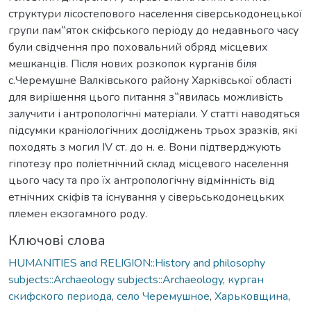
структури лісостепового населення сіверськодонецької
групи пам‟яток скіфського періоду до недавнього часу
були свідчення про поховальний обряд місцевих
мешканців. Після нових розкопок курганів біля
с.Черемушне Валківського району Харківської області
для вирішення цього питання з‟явилась можливість
залучити і антропологічні матеріали. У статті наводяться
підсумки краніологічних досліджень трьох зразків, які
походять з могил IV ст. до н. е. Вони підтверджують
гіпотезу про поліетнічний склад місцевого населення
цього часу та про їх антропологічну відмінність від
етнічних скіфів та існування у сіверьськодонецьких
племен екзогамного роду.
Ключові слова
HUMANITIES and RELIGION::History and philosophy
subjects::Archaeology subjects::Archaeology
,
курган
скифского периода
,
село Черемушное
,
Харьковщина
,