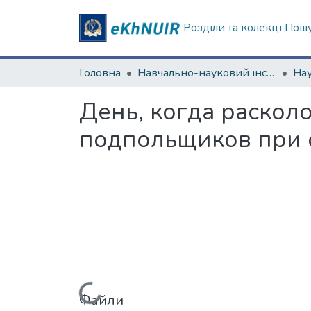
Розділи та колекції
Пошу
Головна
Навчально-науковий інститут міжнародної освіти
День, когда расколо
подпольщиков при 
Файли