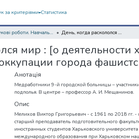
к за критеріями
Статистика
Наукові роботи. Навчально-науковий інститут міжнародної освіти
День, когда раскололся мир : [о деятельности харьковских подпольщиков при оккупации города фашистскими захватчиками]
лся мир : [о деятельности 
оккупации города фашистс
Анотація
Медработники 9-й городской больницы – участник
подполья. В центре – профессор А. И. Мещанинов.
Опис
Мелихов Виктор Григорьевич - с 1961 по 2018 гг. -
старший преподаватель подготовительного факульт
иностранных студентов Харьковского университета 
международного образования при Харьковском на