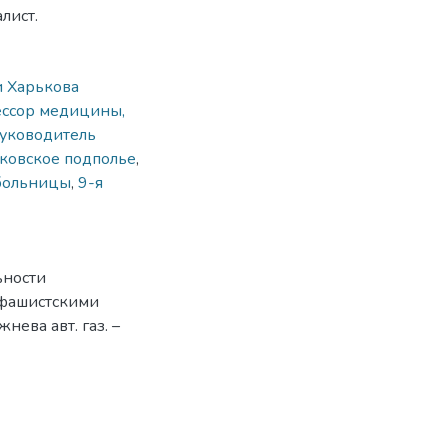
лист.
и Харькова
ессор медицины,
руководитель
ковское подполье
,
 больницы
,
9-я
ьности
 фашистскими
нева авт. газ. –