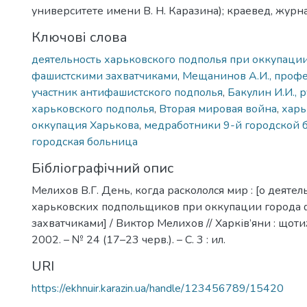
университете имени В. Н. Каразина); краевед, журна
Ключові слова
деятельность харьковского подполья при оккупаци
фашистскими захватчиками
,
Мещанинов А.И., проф
участник антифашистского подполья
,
Бакулин И.И., 
харьковского подполья
,
Вторая мировая война
,
харь
оккупация Харькова
,
медработники 9-й городской
городская больница
Бібліографічний опис
Мелихов В.Г. День, когда раскололся мир : [о деятел
харьковских подпольщиков при оккупации города
захватчиками] / Виктор Мелихов // Харків’яни : щотиж
2002. – № 24 (17–23 черв.). – С. 3 : ил.
URI
https://ekhnuir.karazin.ua/handle/123456789/15420