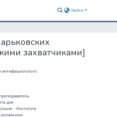
Увійти
харьковских
кими захватчиками]
и антифашистского
 преподаватель,
ета для
(ныне - Института
циональном