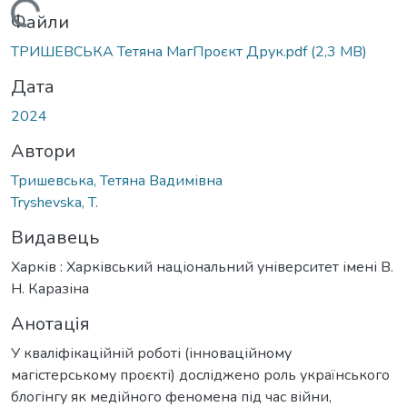
ажиться...
Файли
ТРИШЕВСЬКА Тетяна МагПроєкт Друк.pdf
(2,3 MB)
Дата
2024
Автори
Тришевська, Тетяна Вадимівна
Tryshevska, T.
Видавець
Харків : Харківський національний університет імені В.
Н. Каразіна
Анотація
У кваліфікаційній роботі (інноваційному
магістерському проєкті) досліджено роль українського
блогінгу як медійного феномена під час війни,