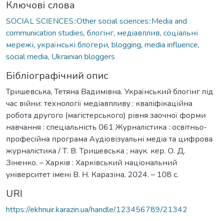
Ключові слова
SOCIAL SCIENCES::Other social sciences::Media and
communication studies
,
блогінг
,
медіавплив
,
соціальні
мережі
,
українські блогери
,
blogging
,
media influence
,
social media
,
Ukrainian bloggers
Бібліографічний опис
Тришевська, Тетяна Вадимівна. Український блогінг під
час війни: технології медіавпливу : кваліфікаційна
робота другого (магістерського) рівня заочної форми
навчання : спеціальність 061 Журналістика : освітньо-
професійна програма Аудіовізуальні медіа та цифрова
журналістика / Т. В. Тришевська ; наук. кер. О. Д.
Зіненко. – Харків : Харківський національний
університет імені В. Н. Каразіна, 2024. – 108 с.
URI
https://ekhnuir.karazin.ua/handle/123456789/21342