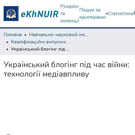
Розділи
Пошук за
та
Статистика
критеріями
колекції
Головна
Навчально-науковий інститут соціології та медіакомунікацій
Кваліфікаційні випускні роботи магістрів. Навчально-науковий інститут соціології та медіакомунікацій
Український блогінг під час війни: технології медіавпливу
Український блогінг під час війни:
технології медіавпливу