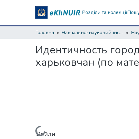
Розділи та колекції
Пошу
Головна
Навчально-науковий інститут соціології та медіакомунікацій
Идентичность город
харьковчан (по мат
Файли