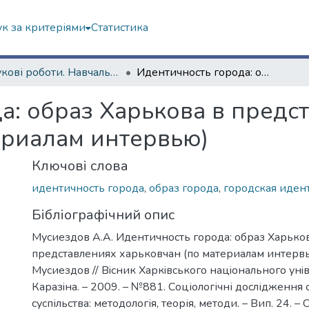
к за критеріями
Статистика
Наукові роботи. Навчально-науковий інститут соціології та медіакомунікацій
Идентичность города: образ Харькова в представлениях харьковчан (по материалам интервью)
а: образ Харькова в предс
ериалам интервью)
Ключові слова
идентичность города
,
образ города
,
городская иден
Бібліографічний опис
Мусиездов А.А. Идентичность города: образ Харько
представлениях харьковчан (по материалам интервью
Мусиездов // Вiсник Харкiвського нацiонального унiве
Каразiна. – 2009. – №881. Соціологічні дослідження 
суспільства: методологія, теорія, методи. – Вип. 24. – 