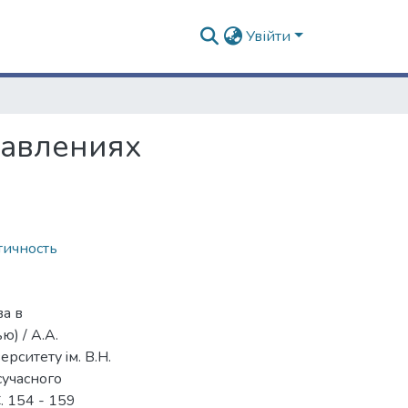
Увійти
тавлениях
тичность
ва в
) / А.А.
рситету iм. В.Н.
сучасного
С. 154 - 159