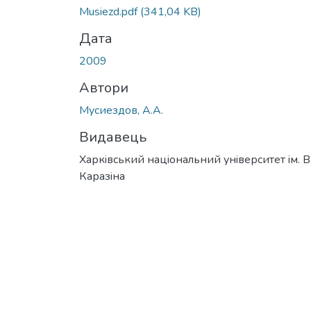
Вантажиться...
Musiezd.pdf
(341,04 KB)
Дата
2009
Автори
Мусиездов, А.А.
Видавець
Харкiвський нацiональний унiверситет iм. В
Каразiна