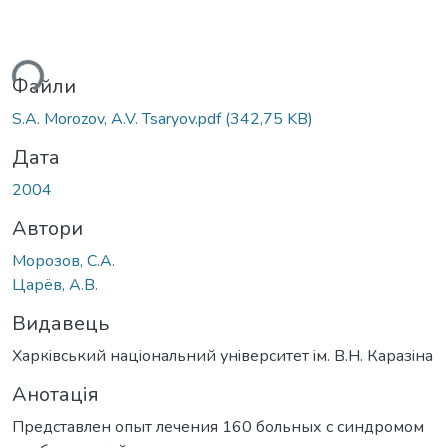
ься...
Файли
S.A. Morozov, A.V. Tsaryov.pdf
(342,75 KB)
Дата
2004
Автори
Морозов, С.А.
Царёв, А.В.
Видавець
Харкiвський нацiональний унiверситет iм. В.Н. Каразiна
Анотація
Представлен опыт лечения 160 больных с синдромом