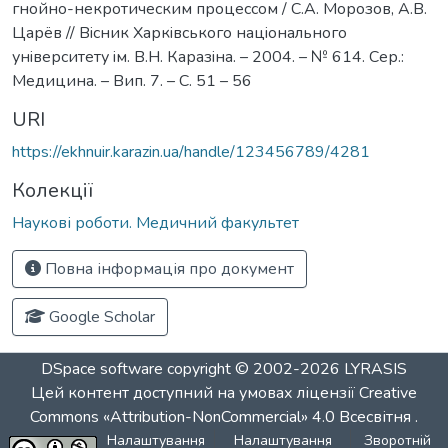
гнойно-некротическим процессом / С.А. Морозов, А.В.
Царёв // Вiсник Харкiвського нацiонального
унiверситету iм. В.Н. Каразiна. – 2004. – № 614. Сер.:
Медицина. – Вип. 7. – С. 51 – 56
URI
https://ekhnuir.karazin.ua/handle/123456789/4281
Колекції
Наукові роботи. Медичний факультет
Повна інформація про документ
Google Scholar
DSpace software
copyright © 2002-2026
LYRASIS
Цей контент доступний на умовах ліцензії
Creative
Commons «Attribution-NonCommercial» 4.0 Всесвітня
.
Налаштування
Налаштування
Зворотній