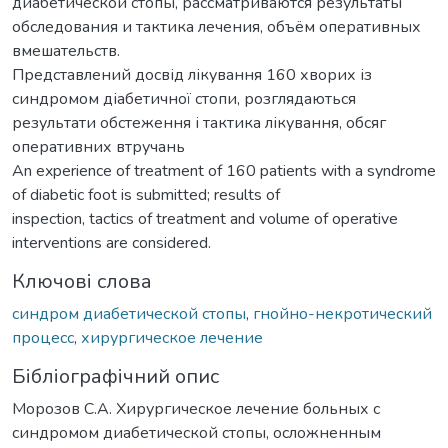
диабетической стопы, рассматриваются результаты
обследования и тактика лечения, объём оперативных
вмешательств.
Представлений досвід лікування 160 хворих із
синдромом діабетичної стопи, розглядаються
результати обстеження і тактика лікування, обсяг
оперативних втручань
Аn experience of treatment of 160 patients with a syndrome
of diabetic foot is submitted; results of
inspection, tactics of treatment and volume of operative
interventions are considered.
Ключові слова
синдром диабетической стопы
,
гнойно-некротический
процесс
,
хирургическое лечение
Бібліографічний опис
Морозов С.А. Хирургическое лечение больных с
синдромом диабетической стопы, осложненным