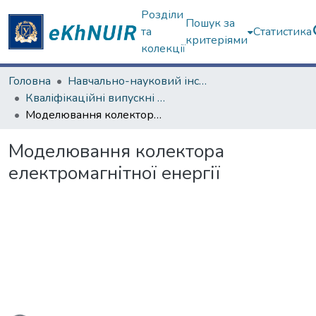
Розділи
Пошук за
та
Статистика
критеріями
колекції
Головна
Навчально-науковий інститут комп’ютерної фізики та енергетики (Фізико-енергетичний факультет)
Кваліфікаційні випускні роботи бакалаврів. Навчально-науковий інститут комп’ютерної фізики та енергетики
Моделювання колектора електромагнітної енергії
Моделювання колектора
електромагнітної енергії