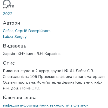
ься...
Дата
2022
Автори
Лабза, Сергій Валерійович
Labza, Sergey
Видавець
Харків : ХНУ імені В.Н. Каразіна
Опис
Виконав: студент 2 курсу, групи НФ-64 Лабза С.В.
Спеціальність: 105 Прикладна фізика та наноматеріали
Освітня програма: Комп’ютерна фізика Керівник: к.ф.-
м.н., доц. Лісіна О.Ю.
Ключові слова
кафедра інформаційних технологій в фізико-