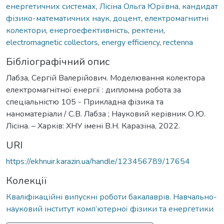
енергетичних системах
,
Лісіна Ольга Юріївна, кандидат
фізико-математичних наук, доцент
,
електромагнитні
колектори
,
енергоефективність
,
ректени
,
electromagnetic collectors
,
energy efficiency
,
rectenna
Бібліографічний опис
Лабза, Сергій Валерійович. Моделювання колектора
електромагнітної енергії : дипломна робота за
спеціальністю 105 - Прикладна фізика та
наноматеріали / С.В. Лабза ; Науковий керівник О.Ю.
Лісіна. – Харків: ХНУ імені В.Н. Каразіна, 2022.
URI
https://ekhnuir.karazin.ua/handle/123456789/17654
Колекції
Кваліфікаційні випускні роботи бакалаврів. Навчально-
науковий інститут комп’ютерної фізики та енергетики