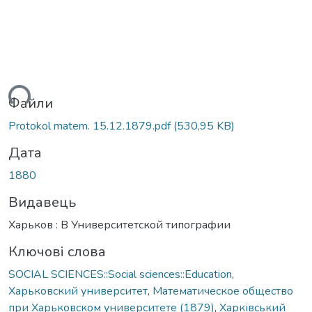
ться...
Файли
Protokol matem. 15.12.1879.pdf
(530,95 KB)
Дата
1880
Видавець
Харьков : В Университетской типографии
Ключові слова
SOCIAL SCIENCES::Social sciences::Education
,
Харьковский университет
,
Математическое общество
при Харьковском университете (1879)
,
Харківський