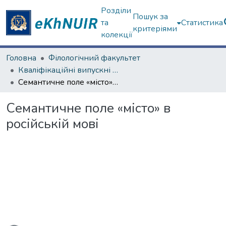
Розділи
Пошук за
та
Статистика
критеріями
колекції
Головна
Філологічний факультет
Кваліфікаційні випускні роботи магістрів. Філологічний факультет
Семантичне поле «місто» в російській мові
Семантичне поле «місто» в
російській мові