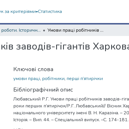
к за критеріями
Статистика
Наукові роботи. Історичний факультет
Умови праці робітників заводів-гігантів Харкова в роки перших п’ятирічок
ків заводів-гігантів Харко
Ключові слова
умови праці
,
робітники
,
перші п’ятирічки
Бібліографічний опис
Любавський Р.Г. Умови праці робітників заводів-гіга
роки перших п’ятирічок/Р.Г. Любавський// Вісник Ха
національного університету імені В. Н. Каразіна. – 2
Історія. – Вип. 44. – Спеціальний випуск. –С. 174-181.