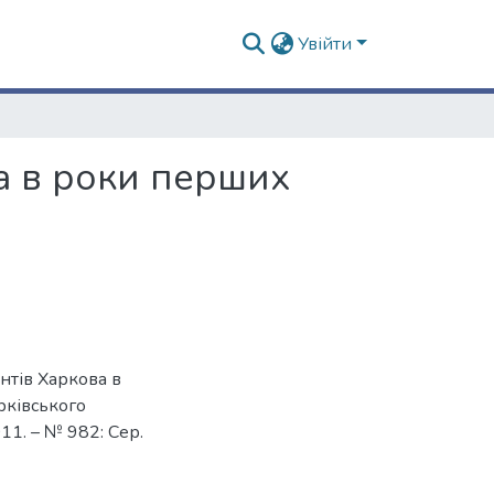
Увійти
ва в роки перших
нтів Харкова в
рківського
011. – № 982: Сер.