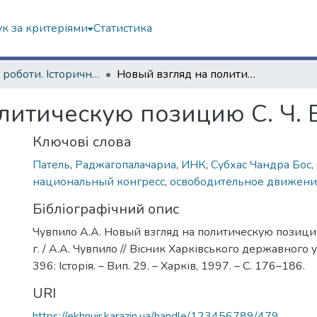
к за критеріями
Статистика
Наукові роботи. Історичний факультет
Новый взгляд на политическую позицию С. Ч. Боса в 1938 г.
итическую позицию С. Ч. Б
Ключові слова
Патель
,
Раджагопалачариа
,
ИНК
,
Субхас Чандра Бос
,
национальный конгресс
,
освободительное движени
Бібліографічний опис
Чувпило А.А. Новый взгляд на политическую позицию
г. / А.А. Чувпило // Вісник Харківського державного 
396: Історія. – Вип. 29. – Харків, 1997. – C. 176–186.
URI
https://ekhnuir.karazin.ua/handle/123456789/479