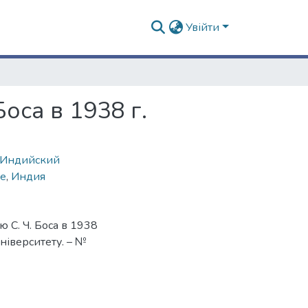
Увійти
оса в 1938 г.
Индийский
е
,
Индия
 С. Ч. Боса в 1938
університету. – №