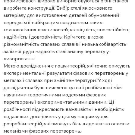
промисловості широко використовуються різні сталеві
вироби та конструкції. Вибір сталі як основного
матеріалу для виготовлення деталей обумовлений
передусім її найкращим поєднанням таких
технологічних властивостей, як міцність, зносостійкість,
надійність і довговічність. Крім того, висока
різноманітність сталевих сплавів і низька собівартість
залізної руди надають сталі значну перевагу у
використанні.
Метою дослідження є пошук теорій, які точно описують
експериментальні результати фазових перетворень у
металах і сплавах при зміні температури. У ході
дослідження було виявлено суттєві розбіжності між
наявними теоретичними моделями фазових
перетворень і експериментальними даними. Ці
розбіжності підкреслюють важливість і необхідність
подальших досліджень у цьому напрямку для
розробки теорій, які зможуть більш адекватно описати
механізми фазових перетворень.