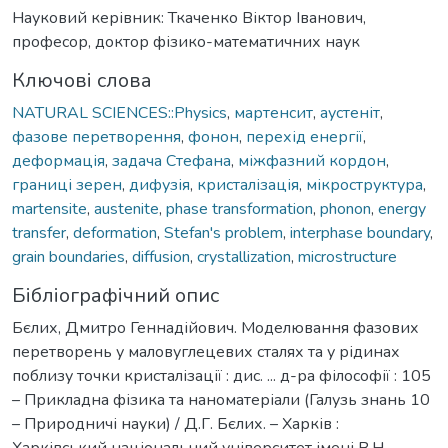
Науковий керівник: Ткаченко Віктор Іванович,
професор, доктор фізико-математичних наук
Ключові слова
NATURAL SCIENCES::Physics
,
мартенсит
,
аустеніт
,
фазове перетворення
,
фонон
,
перехід енергії
,
деформація
,
задача Стефана
,
міжфазний кордон
,
границі зерен
,
дифузія
,
кристалізація
,
мікроструктура
,
martensite
,
austenite
,
phase transformation
,
phonon
,
energy
transfer
,
deformation
,
Stefan's problem
,
interphase boundary
,
grain boundaries
,
diffusion
,
crystallization
,
microstructure
Бібліографічний опис
Бєлих, Дмитро Геннадійович. Моделювання фазових
перетворень у маловуглецевих сталях та у рідинах
поблизу точки кристалізації : дис. ... д-ра філософії : 105
– Прикладна фізика та наноматеріали (Галузь знань 10
– Природничі науки) / Д.Г. Бєлих. – Харків :
Харківський національний університет імені В.Н.