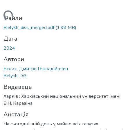
ься...
Файли
Bielykh_diss_merged.pdf
(1,98 MB)
Дата
2024
Автори
Бєлих, Дмитро Геннадійович
Belykh, D.G.
Видавець
Харків : Харківський національний університет імені
В.Н. Каразіна
Анотація
На сьогоднішній день у майже всіх галузях