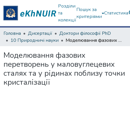
Розділи
Пошук за
та
Статистика
критеріями
колекції
Головна
Дисертації
Доктори філософії PhD
10 Природничі науки
Моделювання фазових перетворень у маловуглецевих сталях та у рідинах поблизу точки кристалізації
Моделювання фазових
перетворень у маловуглецевих
сталях та у рідинах поблизу точки
кристалізації