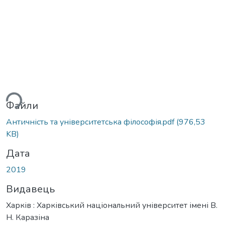
ься...
Файли
Античність та університетська філософія.pdf
(976,53
KB)
Дата
2019
Видавець
Харків : Харківський національний університет імені В.
Н. Каразіна