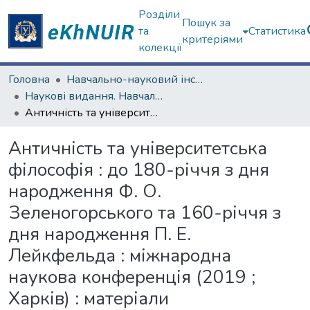
Розділи
Пошук за
та
Статистика
критеріями
колекції
Головна
Навчально-науковий інститут філософії, культурології, політології
Наукові видання. Навчально-науковий інститут філософії, культурології, політології
Античність та університетська філософія : до 180-річчя з дня народження Ф. О. Зеленогорського та 160-річчя з дня народження П. Е. Лейкфельда : міжнародна наукова конференція (2019 ; Харків) : матеріали
Античність та університетська
філософія : до 180-річчя з дня
народження Ф. О.
Зеленогорського та 160-річчя з
дня народження П. Е.
Лейкфельда : міжнародна
наукова конференція (2019 ;
Харків) : матеріали