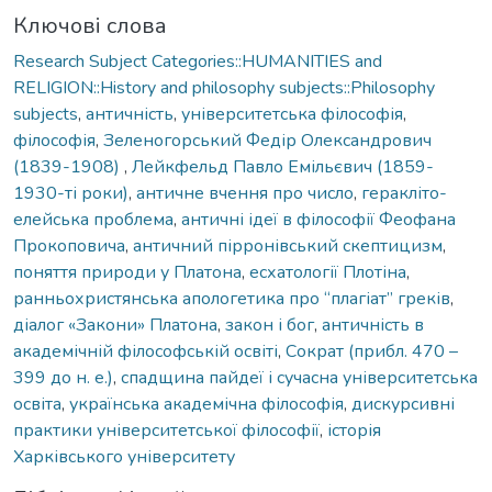
Ключові слова
Research Subject Categories::HUMANITIES and
RELIGION::History and philosophy subjects::Philosophy
subjects
,
античність
,
університетська філософія
,
філософія
,
Зеленогорський Федір Олександрович
(1839-1908)
,
Лейкфельд Павло Емільєвич (1859-
1930-ті роки)
,
античне вчення про число
,
геракліто-
елейська проблема
,
античні ідеї в філософії Феофана
Прокоповича
,
античний пірронівський скептицизм
,
поняття природи у Платона
,
есхатології Плотіна
,
ранньохристянська апологетика про “плагіат” греків
,
діалог «Закони» Платона
,
закон і бог
,
античність в
академічній філософській освіті
,
Сократ (прибл. 470 –
399 до н. е.)
,
спадщина пайдеї і сучасна університетська
освіта
,
українська академічна філософія
,
дискурсивні
практики університетської філософії
,
історія
Харківського університету