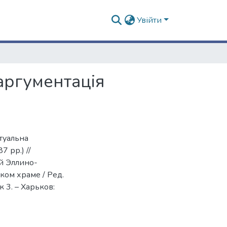
Увійти
 аргументація
ктуальна
 рр.) //
й Эллино-
ком храме / Ред.
к 3. – Харьков: