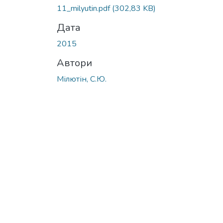
Вантажиться...
11_milyutin.pdf
(302,83 KB)
Дата
2015
Автори
Мілютін, С.Ю.