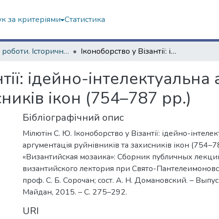
к за критеріями
Статистика
Наукові роботи. Історичний факультет
Іконоборство у Візантії: ідейно-інтелектуальна аргументація руйнівників та захисників ікон (754–787 рр.)
нтії: ідейно-інтелектуальна
ників ікон (754–787 рр.)
Бібліографічний опис
Мілютін С. Ю. Іконоборство у Візантії: ідейно-інтеле
аргументація руйнівників та захисників ікон (754–787
«Византийская мозаика»: Сборник публичных лекци
византийского лектория при Свято-Пантелеимоновс
проф. С. Б. Сорочан; сост. А. Н. Домановский. – Выпус
Майдан, 2015. – C. 275–292.
URI