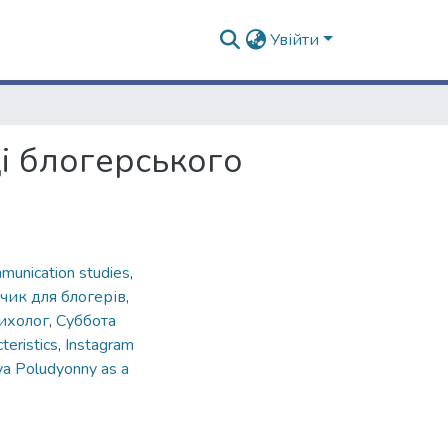
Увійти
і блогерського
munication studies
,
чик для блогерів
,
ихолог
,
Суббота
teristics
,
Instagram
lya Poludyonny as a