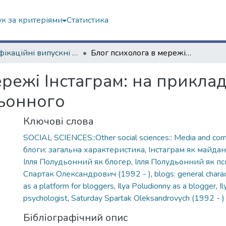
к за критеріями
Статистика
Кваліфікаційні випускні роботи бакалаврів. Філологічний факультет
Блог психолога в мережі Інстаграм: на прикладі блогерського контенту Іллі Полудьонного
режі Інстаграм: на приклад
дьонного
Ключові слова
SOCIAL SCIENCES::Other social sciences:: Media and com
блоги: загальна характеристика
,
Інстаграм як майдан
Ілля Полудьонний як блогер
,
Ілля Полудьонний як пс
Спартак Олександрович (1992 - )
,
blogs: general charac
as a platform for bloggers
,
Ilya Poludionny as a blogger
,
I
psychologist
,
Saturday Spartak Oleksandrovych (1992 - )
Бібліографічний опис