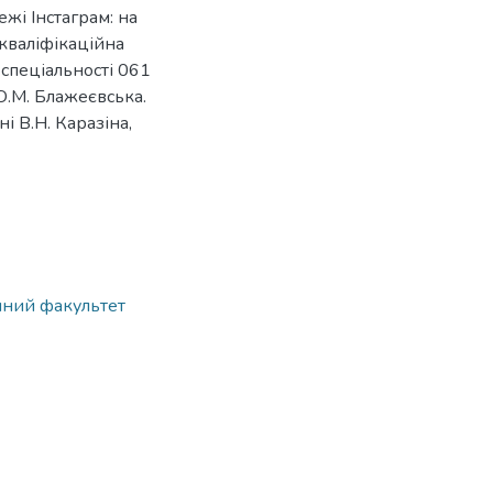
жі Інстаграм: на
 кваліфікаційна
 спеціальності 061
Ю.М. Блажеєвська.
і В.Н. Каразіна,
ічний факультет