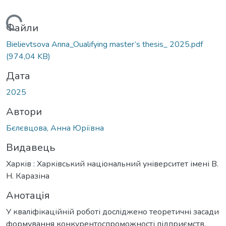
антажиться...
Файли
Bielievtsova Anna_Oualifying master’s thesis_ 2025.pdf
(974,04 KB)
Дата
2025
Автори
Бєлєвцова, Анна Юріївна
Видавець
Харків : Харківський національний університет імені В.
Н. Каразіна
Анотація
У кваліфікаційній роботі досліджено теоретичні засади
формування конкурентоспроможності підприємств,