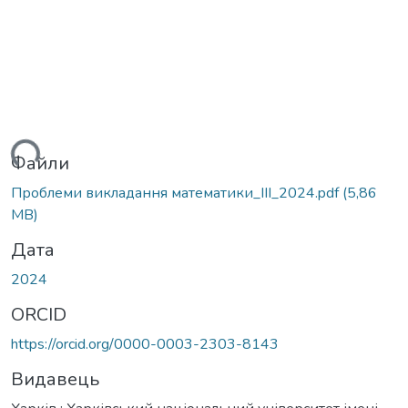
ься...
Файли
Проблеми викладання математики_ІІІ_2024.pdf
(5,86
MB)
Дата
2024
ORCID
https://orcid.org/0000-0003-2303-8143
Видавець