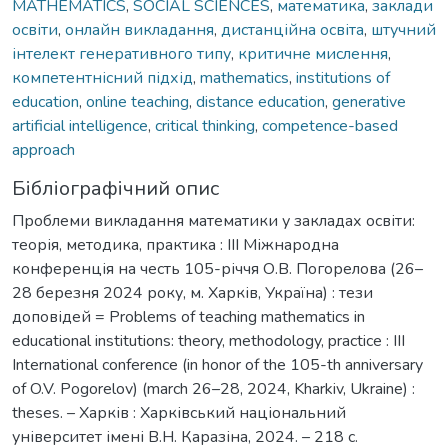
MATHEMATICS
,
SOCIAL SCIENCES
,
математика
,
заклади
освіти
,
онлайн викладання
,
дистанційна освіта
,
штучний
інтелект генеративного типу
,
критичне мислення
,
компетентнісний підхід
,
mathematics
,
institutions of
education
,
online teaching
,
distance education
,
generative
artificial intelligence
,
critical thinking
,
competence-based
approach
Бібліографічний опис
Проблеми викладання математики у закладах освіти:
теорія, методика, практика : ІІІ Міжнародна
конференція на честь 105-річчя О.В. Погорелова (26–
28 березня 2024 року, м. Харків, Україна) : тези
доповідей = Problems of teaching mathematics in
educational institutions: theory, methodology, practice : IIІ
International conference (in honor of the 105-th anniversary
of O.V. Pogorelov) (march 26–28, 2024, Kharkiv, Ukraine) :
theses. – Харків : Харківський національний
університет імені В.Н. Каразіна, 2024. – 218 с.