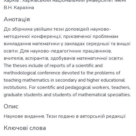
Харків : Харківський національний університет імені
В.Н. Каразіна
Анотація
До збірника увійшли тези доповідей науково-
методичної конференції, присвяченої проблемам
викладання математики у закладах середньої та вищої
освіти. Для науково-педагогічних працівників,
вчителів, аспірантів, здобувачів математичної освіти.
The theses include of reports of a scientific and
methodological conference devoted to the problems of
teaching mathematics in secondary and higher educational
institutions. For scientific and pedagogical workers, teachers,
graduate students and students of mathematical specialties.
Опис
Наукове видання. Тези подано в авторській редакції
Ключові слова