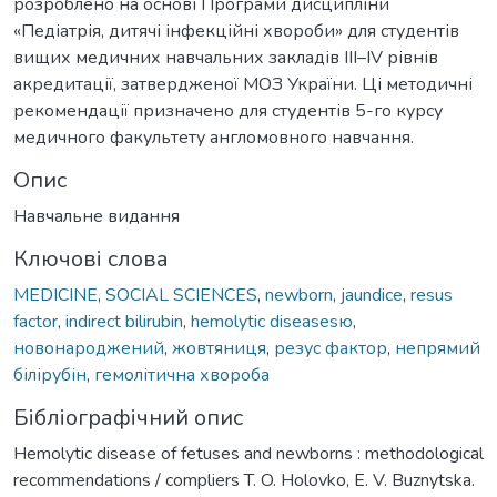
розроблено на основі Програми дисципліни
«Педіатрія, дитячі інфекційні хвороби» для студентів
вищих медичних навчальних закладів III–IV рівнів
акредитації, затвердженої МОЗ України. Ці методичні
рекомендації призначено для студентів 5-го курсу
медичного факультету англомовного навчання.
Опис
Навчальне видання
Ключові слова
MEDICINE
,
SOCIAL SCIENCES
,
newborn
,
jaundice
,
resus
factor
,
indirect bilirubin
,
hemolytic diseasesю
,
новонароджений
,
жовтяниця
,
резус фактор
,
непрямий
білірубін
,
гемолітична хвороба
Бібліографічний опис
Hemolytic disease of fetuses and newborns : methodological
recommendations / compliers T. O. Holovko, E. V. Buznytska.