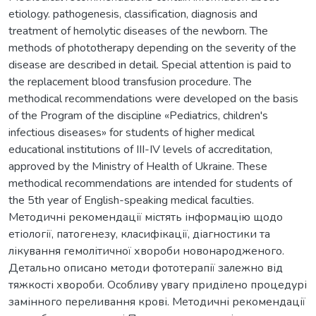
etiology. pathogenesis, classification, diagnosis and
treatment of hemolytic diseases of the newborn. The
methods of phototherapy depending on the severity of the
disease are described in detail. Special attention is paid to
the replacement blood transfusion procedure. The
methodical recommendations were developed on the basis
of the Program of the discipline «Pediatrics, сhildren's
infectious diseases» for students of higher medical
educational institutions of III-IV levels of accreditation,
approved by the Ministry of Health of Ukraine. These
methodical recommendations are intended for students of
the 5th year of English-speaking medical faculties.
Методичні рекомендації містять інформацію щодо
етіології, патогенезу, класифікації, діагностики та
лікування гемолітичної хвороби новонародженого.
Детально описано методи фототерапії залежно від
тяжкості хвороби. Особливу увагу приділено процедурі
замінного переливання крові. Методичні рекомендації