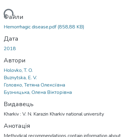
ться...
Файли
Hemorrhagic disease.pdf
(858,88 KB)
Дата
2018
Автори
Holovko, T. O.
Buznytska, E. V.
Головко, Тетяна Олексіївна
Бузницька, Олена Вікторівна
Видавець
Kharkiv : V. N. Karazin Kharkiv national university
Анотація
Methodical recommendations сontain information about