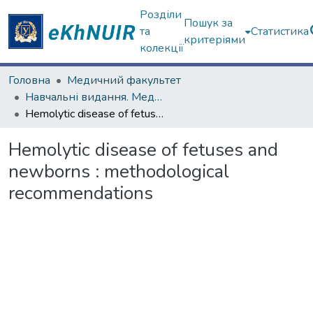
Розділи
Пошук за
та
Статистика
критеріями
колекції
Головна
Медичний факультет
Навчальні видання. Медичний факультет
Hemolytic disease of fetuses and newborns : methodological recommendations
Hemolytic disease of fetuses and
newborns : methodological
recommendations