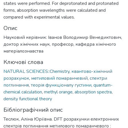
states were performed. For deprotonated and protonated
forms, absorption wavelengths were calculated and
compared with experimental values.
Опис
Науковий керівник: Іванов Володимир Венедиктович,
доктор хімічних наук, професор, кафедра хімічного
матеріалознавства
Ключові слова
NATURAL SCIENCES::Chemistry
,
квантово-хімічний
розрахунок
,
метиловий помаранчевий
,
спектри
поглинання
,
теорія функціоналу густини
,
quantum-
chemical calculation
,
methyl orange
,
absorption spectra
,
density functional theory
Бібліографічний опис
Теслюк, Аліна Юріївна. DFT розрахунки електронних
спектрів поглинання метилового помаранчевого :