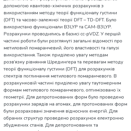
допомогою квантово-хімічних розрахунків з
використанням методу теорії функціоналу густини
(DFT) та часово-залежної теорії DFT – TD-DFT. Було
використано функціонали B3LYP та CAM-B3LYP.
Розрахунки проводились в базисі cc-pVDZ. У першій
частині роботи були розглянуті загальні відомості про
метиловий помаранчевий, його властивості та галузі
використання. Також приділено увагу методам
розв’язку рівняння Шредингера та перевагам методу
теорії функціоналу густини (DFT) для розрахунків
спектрів поглинання метилового помаранчевого. В
розрахунковій частині приділено увагу таутомерним
формам метилового помаранчевого, оптимізовано їх
геометрії. Для депротонованих форм було проведено
розрахунки зарядів на атомах, для протонованих форм
були розраховані значення відносних енергій. Для
обраних структур проведено розрахунок електронно
збуджених станів. Для депротонованих та