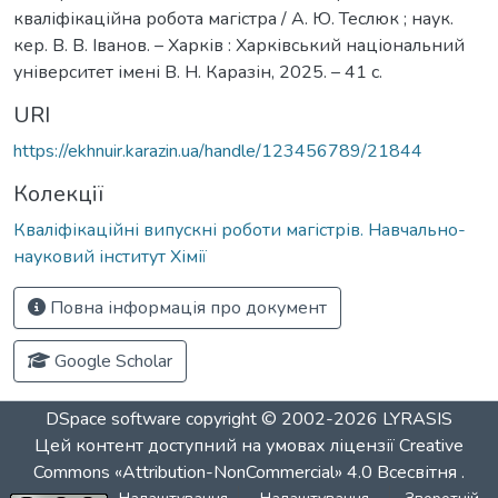
кваліфікаційна робота магістра / А. Ю. Теслюк ; наук.
кер. В. В. Іванов. – Харків : Харківський національний
університет імені В. Н. Каразін, 2025. – 41 с.
URI
https://ekhnuir.karazin.ua/handle/123456789/21844
Колекції
Кваліфікаційні випускні роботи магістрів. Навчально-
науковий інститут Хімії
Повна інформація про документ
Google Scholar
DSpace software
copyright © 2002-2026
LYRASIS
Цей контент доступний на умовах ліцензії
Creative
Commons «Attribution-NonCommercial» 4.0 Всесвітня
.