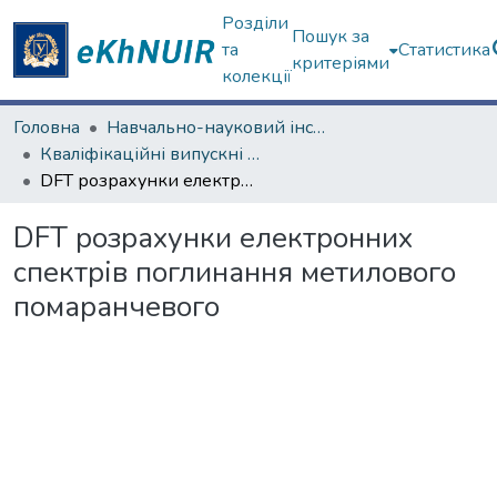
Розділи
Пошук за
та
Статистика
критеріями
колекції
Головна
Навчально-науковий інститут Хімії
Кваліфікаційні випускні роботи магістрів. Навчально-науковий інститут Хімії
DFT розрахунки електронних спектрів поглинання метилового помаранчевого
DFT розрахунки електронних
спектрів поглинання метилового
помаранчевого