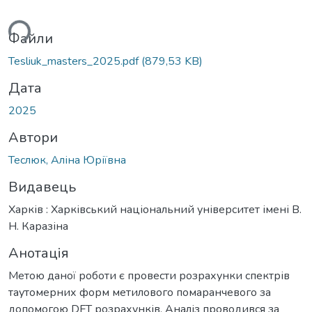
ться...
Файли
Tesliuk_masters_2025.pdf
(879,53 KB)
Дата
2025
Автори
Теслюк, Аліна Юріївна
Видавець
Харків : Харківський національний університет імені В.
Н. Каразіна
Анотація
Метою даної роботи є провести розрахунки спектрів
таутомерних форм метилового помаранчевого за
допомогою DFT розрахунків. Аналіз проводився за