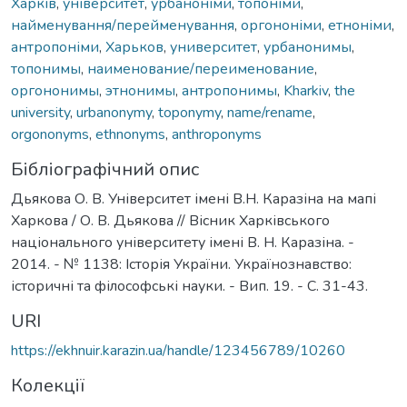
Харків
,
університет
,
урбаноніми
,
топоніми
,
найменування/перейменування
,
оргононіми
,
етноніми
,
антропоніми
,
Харьков
,
университет
,
урбанонимы
,
топонимы
,
наименование/переименование
,
оргононимы
,
этнонимы
,
антропонимы
,
Kharkiv
,
the
university
,
urbanonymy
,
toponymy
,
name/rename
,
orgononyms
,
ethnonyms
,
anthroponyms
Бібліографічний опис
Дьякова О. В. Університет імені В.Н. Каразіна на мапі
Харкова / О. В. Дьякова // Вісник Харківського
національного університету імені В. Н. Каразіна. -
2014. - № 1138: Історія України. Українознавство:
історичні та філософські науки. - Вип. 19. - С. 31-43.
URI
https://ekhnuir.karazin.ua/handle/123456789/10260
Колекції