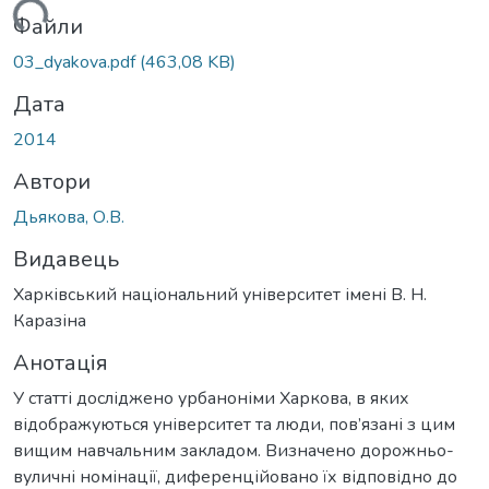
ься...
Файли
03_dyakova.pdf
(463,08 KB)
Дата
2014
Автори
Дьякова, О.В.
Видавець
Харківський національний університет імені В. Н.
Каразіна
Анотація
У статті досліджено урбаноніми Харкова, в яких
відображуються університет та люди, пов’язані з цим
вищим навчальним закладом. Визначено дорожньо-
вуличні номінації, диференційовано їх відповідно до