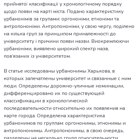
прийнятої класифікації у хронологічному порядку
щодо появи на карті міста. Подано характеристику
урбанонімів за групами: оргононіми, етноніми та
антропононіми. Антропононіми, у свою чергу, поділено
на кілька груп за принципом приналежності до
університету і причини появи назви. Виокремлюючи
урбаноніми, виявлено широкий спектр назв,
пов’язаних із університетом.
В статье исследованы урбанонимы Харькова, в
которых запечатлены университет и связанные с ним
люди. Определены дорожно-уличные номинации,
дифференцировано их по существующей
классификации в хронологической
последовательности относительно их появления на
карте города. Определена характеристика
урбанонимов по группам: оргононимы, этнонимы и
антропононимы. Антропононимы, в свою очередь,
разделены на несколько групп относительности