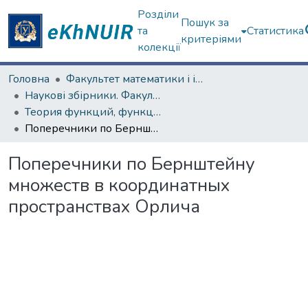
Розділи
Пошук за
та
Статистика
критеріями
колекції
Головна
Факультет математики і інформатики
Наукові збірники. Факультет математики і інформатики
Теория функций, функциональный анализ и их приложения (1965–1985 гг.)
Поперечники по Бернштейну множеств в координатных пространствах Орлича
Поперечники по Бернштейну
множеств в координатных
пространствах Орлича