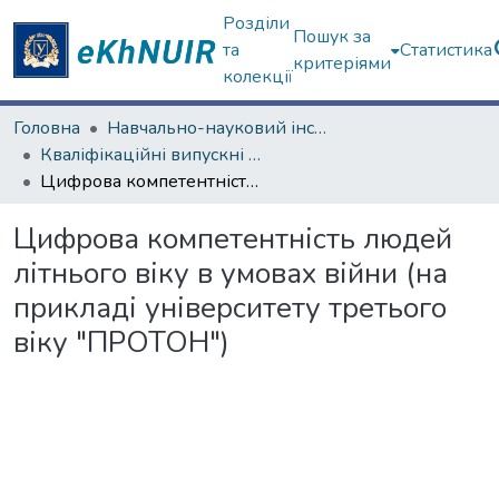
Розділи
Пошук за
та
Статистика
критеріями
колекції
Головна
Навчально-науковий інститут соціології та медіакомунікацій
Кваліфікаційні випускні роботи бакалаврів. Навчально-науковий інститут соціології та медіакомунікацій
Цифрова компетентність людей літнього віку в умовах війни (на прикладі університету третього віку "ПРОТОН")
Цифрова компетентність людей
літнього віку в умовах війни (на
прикладі університету третього
віку "ПРОТОН")