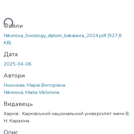
ься...
Файли
Nikonova_Sociology_diplom_bakalavra_2024.pdf
(927,8
KB)
Дата
2025-04-06
Автори
Ніконова, Марія Вікторівна
Nikonova, Mariia Viktorivna
Видавець
Харків : Харківський національний університет імені В.
Н. Каразіна
Опис