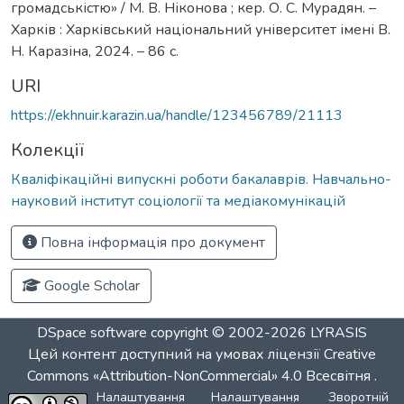
громадськістю» / М. В. Ніконова ; кер. О. С. Мурадян. –
Харків : Харківський національний університет імені В.
Н. Каразіна, 2024. – 86 с.
URI
https://ekhnuir.karazin.ua/handle/123456789/21113
Колекції
Кваліфікаційні випускні роботи бакалаврів. Навчально-
науковий інститут соціології та медіакомунікацій
Повна інформація про документ
Google Scholar
DSpace software
copyright © 2002-2026
LYRASIS
Цей контент доступний на умовах ліцензії
Creative
Commons «Attribution-NonCommercial» 4.0 Всесвітня
.
Налаштування
Налаштування
Зворотній