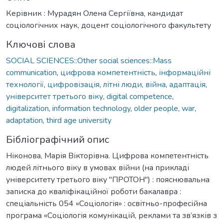
Керівник : Мурадян Олена Сергіївна, кандидат
соціологічних наук, доцент соціологічного факультету
Ключові слова
SOCIAL SCIENCES::Other social sciences::Mass
communication
,
цифрова компетентність
,
інформаційні
технології
,
цифровізація
,
літні люди
,
війна
,
адаптація
,
університет третього віку
,
digital competence
,
digitalization
,
information technology
,
older people
,
war
,
adaptation
,
third age university
Бібліографічний опис
Ніконова, Марія Вікторівна. Цифрова компетентність
людей літнього віку в умовах війни (на прикладі
університету третього віку "ПРОТОН") : пояснювальна
записка до кваліфікаційної роботи бакалавра :
спеціальність 054 «Соціологія» : освітньо-професійна
програма «Соціологія комунікацій, реклами та зв’язків з