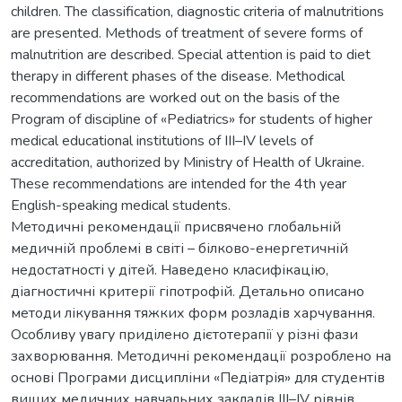
children. The classification, diagnostic criteria of malnutritions
are presented. Methods of treatment of severe forms of
malnutrition are described. Special attention is paid to diet
therapy in different phases of the disease. Methodical
recommendations are worked out on the basis of the
Program of discipline of «Pediatrics» for students of higher
medical educational institutions of III–IV levels of
accreditation, authorized by Ministry of Health of Ukraine.
These recommendations are intended for the 4th year
English-speaking medical students.
Методичні рекомендації присвячено глобальній
медичній проблемі в світі – білково-енергетичній
недостатності у дітей. Наведено класифікацію,
діагностичні критерії гіпотрофій. Детально описано
методи лікування тяжких форм розладів харчування.
Особливу увагу приділено дієтотерапії у різні фази
захворювання. Методичні рекомендації розроблено на
основі Програми дисципліни «Педіатрія» для студентів
вищих медичних навчальних закладів III–IV рівнів