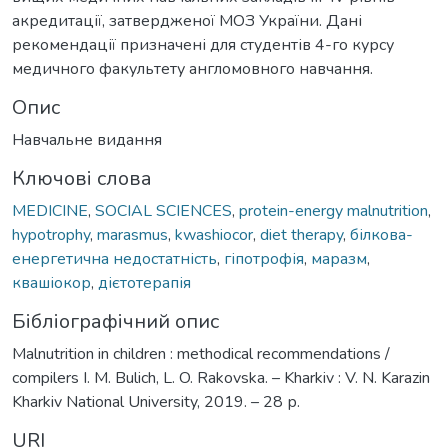
акредитації, затвердженої МОЗ України. Дані
рекомендації призначені для студентів 4-го курсу
медичного факультету англомовного навчання.
Опис
Навчальне видання
Ключові слова
MEDICINE
,
SOCIAL SCIENCES
,
protein-energy malnutrition
,
hypotrophy
,
marasmus
,
kwashiocor
,
diet therapy
,
білкова-
енергетична недостатність
,
гіпотрофія
,
маразм
,
квашіокор
,
дієтотерапія
Бібліографічний опис
Malnutrition in children : methodical recommendations /
compilers I. M. Bulich, L. O. Rakovska. – Kharkiv : V. N. Karazin
Kharkiv National University, 2019. – 28 р.
URI