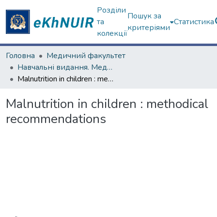
Розділи
Пошук за
та
Статистика
критеріями
колекції
Головна
Медичний факультет
Навчальні видання. Медичний факультет
Malnutrition in children : methodical recommendations
Malnutrition in children : methodical
recommendations
Вантажиться...