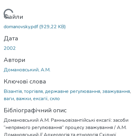
Вантажиться...
Файли
domanovsky.pdf
(929,22 KB)
Дата
2002
Автори
Домановський, А.М.
Ключові слова
Візантія
,
торгівля
,
державне регулювання
,
зважування
,
ваги
,
важки
,
ексагії
,
скло
Бібліографічний опис
Домановський А.М. Ранньовізантійські ексагії: засоби
“непрямого регулювання” процесу зважування / А.М.
Домановський // Археологія та етнологія Східної