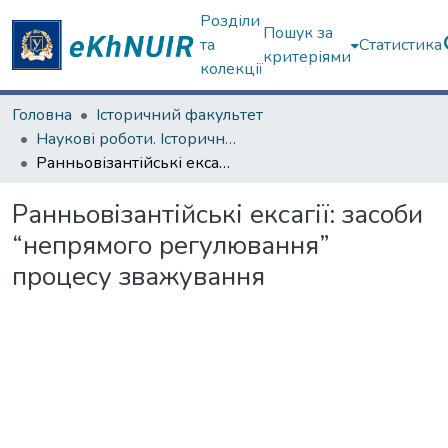
Розділи
Пошук за
та
Статистика
критеріями
колекції
Головна
Історичний факультет
Наукові роботи. Історичний факультет
Ранньовізантійські ексагії: засоби “непрямого регулювання” процесу зважування
Ранньовізантійські ексагії: засоби
“непрямого регулювання”
процесу зважування