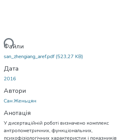
ься...
Файли
san_zhengiang_aref.pdf
(523,27 KB)
Дата
2016
Автори
Сан Женьцян
Анотація
У дисертаційній роботі визначено комплекс
антропометричних, функціональних,
психофізіологічних характеристик і показників