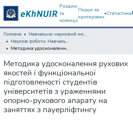
Розділи
Пошук за
та
Статистика
критеріями
колекції
Головна
Навчально-науковий інститут філософії, культурології, політології
Наукові роботи. Навчально-науковий інститут філософії, культурології, політології
Методика удосконалення рухових якостей і функціональної підготовленості студентів університетів з ураженнями опорно-рухового апарату на заняттях з пауерліфтингу
Методика удосконалення рухових
якостей і функціональної
підготовленості студентів
університетів з ураженнями
опорно-рухового апарату на
заняттях з пауерліфтингу