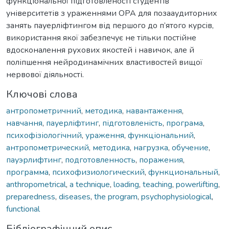
функціональної підготовленості студентів
університетів з ураженнями ОРА для позааудиторних
занять пауерліфтингом від першого до п’ятого курсів,
використання якої забезпечує не тільки постійне
вдосконалення рухових якостей і навичок, але й
поліпшення нейродинамічних властивостей вищої
нервової діяльності.
Ключові слова
антропометричний
,
методика
,
навантаження
,
навчання
,
пауерліфтинг
,
підготовленість
,
програма
,
психофізіологічний
,
ураження
,
функціональний
,
антропометрический
,
методика
,
нагрузка
,
обучение
,
пауэрлифтинг
,
подготовленность
,
поражения
,
программа
,
психофизиологический
,
функциональный
,
anthropometrical
,
a technique
,
loading
,
teaching
,
powerlifting
,
preparedness
,
diseases
,
the program
,
psychophysiological
,
functional
Бібліографічний опис