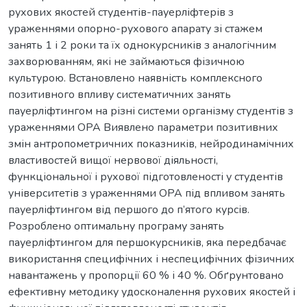
рухових якостей студентів-пауерліфтерів з
ураженнями опорно-рухового апарату зі стажем
занять 1 і 2 роки та їх однокурсників з аналогічним
захворюванням, які не займаються фізичною
культурою. Встановлено наявність комплексного
позитивного впливу систематичних занять
пауерліфтингом на різні системи організму студентів з
ураженнями ОРА Виявлено параметри позитивних
змін антропометричних показників, нейродинамічних
властивостей вищої нервової діяльності,
функціональної і рухової підготовленості у студентів
університетів з ураженнями ОРА під впливом занять
пауерліфтингом від першого до п’ятого курсів.
Розроблено оптимальну програму занять
пауерліфтингом для першокурсників, яка передбачає
використання специфічних і неспецифічних фізичних
навантажень у пропорції 60 % і 40 %. Обґрунтовано
ефективну методику удосконалення рухових якостей і