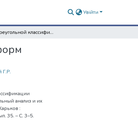
Увійти
О треугольной классификации квадратичных форм
форм
 Г.Р.
лассификации
льный анализ и их
Харьков :
. 35. – С. 3–5.