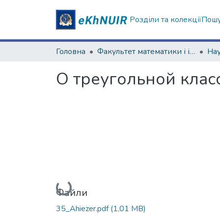
Розділи та колекції
Пошу
Головна
Факультет математики і інформатики
О треугольной кла
Вантажиться...
Файли
35_Ahiezer.pdf
(1,01 MB)