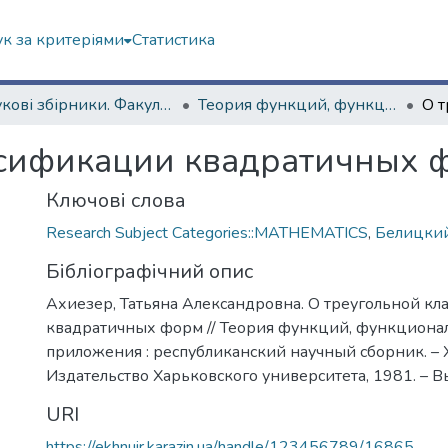
к за критеріями
Статистика
Наукові збірники. Факультет математики і інформатики
Теория функций, функциональный анализ и их приложения (1965–1985 гг.)
ссификации квадратичных 
Ключові слова
Research Subject Categories::MATHEMATICS
,
Белицкий
Бібліографічний опис
Ахиезер, Татьяна Александровна. О треугольной к
квадратичных форм // Теория функций, функциона
приложения : республиканский научный сборник. – 
Издательство Харьковского университета, 1981. – Вып
URI
https://ekhnuir.karazin.ua/handle/123456789/16865