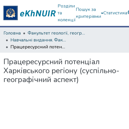
Розділи
Пошук за
та
Статистика
критеріями
колекції
Головна
Факультет геології, географіії, рекреації і туризму
Навчальні видання. Факультет геології, географіії, рекреації і туризму
Працересурсний потенціал Харківського регіону (суспільно-географічний аспект)
Працересурсний потенціал
Харківського регіону (суспільно-
географічний аспект)