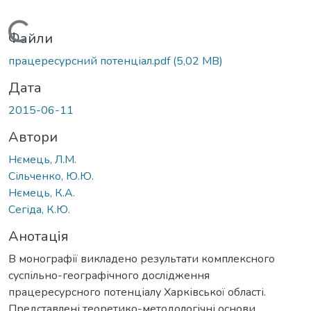
Вантажиться...
Файли
працересурсний потенціал.pdf
(5,02 MB)
Дата
2015-06-11
Автори
Нємець, Л.М.
Сільченко, Ю.Ю.
Нємець, К.А.
Сегіда, К.Ю.
Анотація
В монографії викладено результати комплексного
суспільно-географічного дослідження
працересурсного потенціалу Харківської області.
Представлені теоретико-методологічні основи