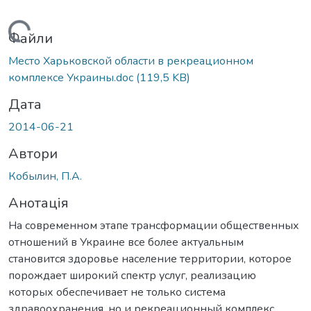
антажиться...
Файли
Место Харьковской области в рекреационном
комплексе Украины.doc
(119,5 KB)
Дата
2014-06-21
Автори
Кобылин, П.А.
Анотація
На современном этапе трансформации общественных
отношений в Украине все более актуальным
становится здоровье население территории, которое
порождает широкий спектр услуг, реализацию
которых обеспечивает не только система
здравоохранения, но и рекреационный комплекс.