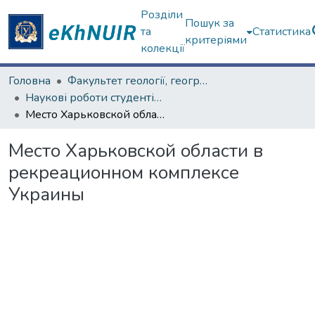
Розділи
Пошук за
та
Статистика
критеріями
колекції
Головна
Факультет геології, географіії, рекреації і туризму
Наукові роботи студентів та аспірантів. Факультет геології, географіії, рекреації і туризму
Место Харьковской области в рекреационном комплексе Украины
Место Харьковской области в
рекреационном комплексе
Украины