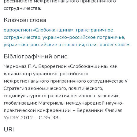
российского межрегионального приграничного
сотрудничества.
Ключові слова
еврорегион «Слобожанщина»
,
трансграничное
сотрудничество
,
украинско-российское пограничье
,
украинско-российские отношения
,
cross-border studies
Бібліографічний опис
Черномаз П.А. Еврорегион «Слобожанщина» как
катализатор украинско-российского
межрегионального приграничного сотрудничества //
Стратегия экономического, политического,
социокультурного развития регионов в условиях
глобализации: Материалы международной научно-
практической конференции. – Березники: Филиал
УрГЭУ, 2012. – С. 35-38.
URI