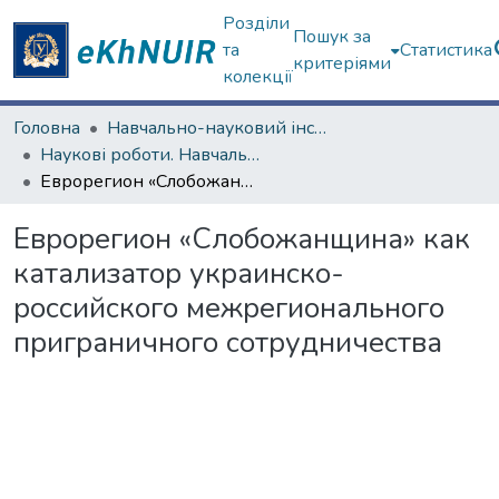
Розділи
Пошук за
та
Статистика
критеріями
колекції
Головна
Навчально-науковий інститут "Каразінський інститут міжнародних відносин та туристичного бізнесу"
Наукові роботи. Навчально-науковий інститут "Каразінський інститут міжнародних відносин та туристичного бізнесу"
Еврорегион «Слобожанщина» как катализатор украинско-российского межрегионального приграничного сотрудничества
Еврорегион «Слобожанщина» как
катализатор украинско-
российского межрегионального
приграничного сотрудничества