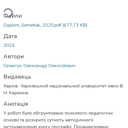
житься...
Файли
Dyplom_Semehuk_2025.pdf
(677,73 KB)
Дата
2025
Автори
Семегук, Олександр Олексійович
Видавець
Харків : Харківський національний університет імені В.
Н. Каразіна
Анотація
У роботі було обґрунтовано психолого-педагогічні
основи та розкрито сутність методичного
інструментарію курсу географії. Проаналізовано