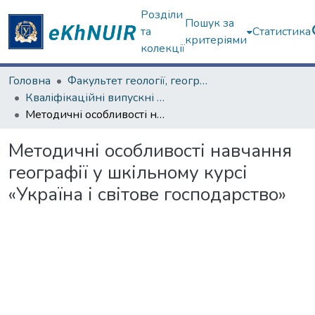
Розділи
Пошук за
та
Статистика
критеріями
колекції
Головна
Факультет геології, географіії, рекреації і туризму
Кваліфікаційні випускні роботи магістрів. Факультет геології, географіії, рекреації і туризму
Методичні особливості навчання географії у шкільному курсі «Україна і світове господарство»
Методичні особливості навчання
географії у шкільному курсі
«Україна і світове господарство»