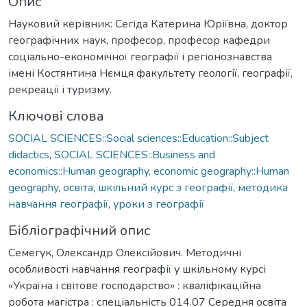
Опис
Науковий керівник: Сегіда Катерина Юріївна, доктор
географічних наук, професор, професор кафедри
соціально-економічної географії і регіонознавства
імені Костянтина Нємця факультету геології, географії,
рекреації і туризму.
Ключові слова
SOCIAL SCIENCES::Social sciences::Education::Subject
didactics
,
SOCIAL SCIENCES::Business and
economics::Human geography, economic geography::Human
geography
,
освіта
,
шкільний курс з географії
,
методика
навчання географії
,
уроки з географії
Бібліографічний опис
Семегук, Олександр Олексійович. Методичні
особливості навчання географії у шкільному курсі
«Україна і світове господарство» : кваліфікаційна
робота магістра : спеціальність 014.07 Середня освіта