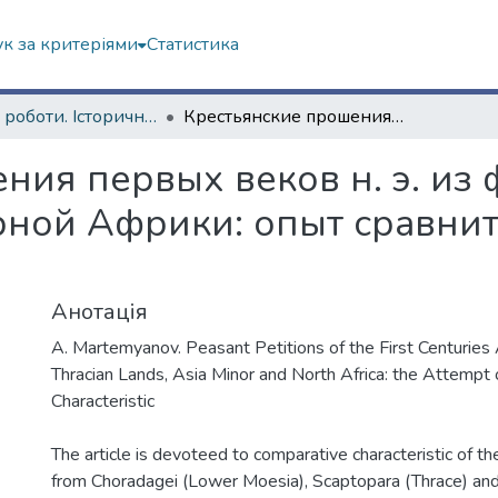
к за критеріями
Статистика
Наукові роботи. Історичний факультет
Крестьянские прошения первых веков н. э. из фракийских земель, Малой Азии и Северной Африки: опыт сравнительной характеристики
ния первых веков н. э. из 
рной Африки: опыт сравни
Анотація
A. Martemyanov. Peasant Petitions of the First Centuries 
Thracian Lands, Asia Minor and North Africa: the Attempt
Characteristic
The article is devoteed to comparative characteristic of t
from Choradagei (Lower Moesia), Scaptopara (Thrace) and