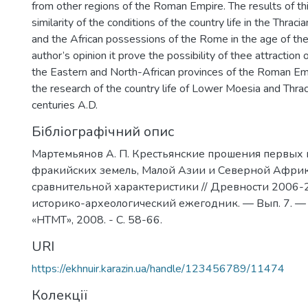
from other regions of the Roman Empire. The results of this
similarity of the conditions of the country life in the Thraci
and the African possessions of the Rome in the age of the 
author’s opinion it prove the possibility of thee attraction 
the Eastern and North-African provinces of the Roman Em
the research of the country life of Lower Moesia and Thrace
centuries A.D.
Бібліографічний опис
Мартемьянов А. П. Крестьянские прошения первых ве
фракийских земель, Малой Азии и Северной Африк
сравнительной характеристики // Древности 2006-
историко-археологический ежегодник. — Вып. 7. —
«НТМТ», 2008. - C. 58-66.
URI
https://ekhnuir.karazin.ua/handle/123456789/11474
Колекції