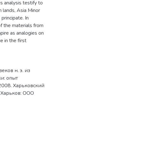
 analysis testify to
an lands, Asia Minor
principate. In
of the materials from
pire as analogies on
 in the first
ков н. э. из
и: опыт
2008. Харьковский
 Харьков: ООО