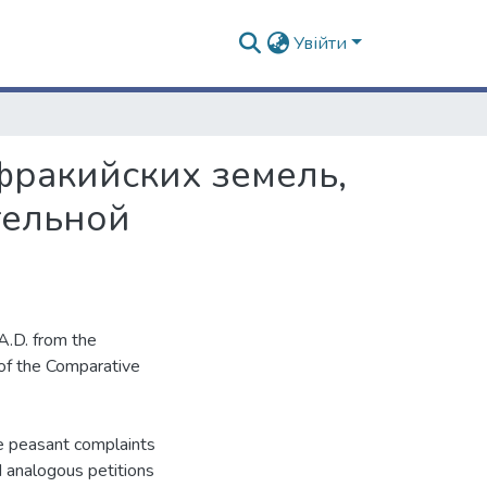
Увійти
фракийских земель,
тельной
A.D. from the
 of the Comparative
he peasant complaints
 analogous petitions