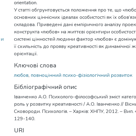
orientation.
У статті обгрунтовується положення про те, що «любо
основних ціннісних ідеалах особистості як їх обов’я
складова. Приведені дані емпіричного аналізу проекц
конструкта «любов» на життєві орієнтири особистості
 и
системі цінностей людини фактор «любов» є доміну
її схильність до прояву креативності як динамічної 
орієнтації.
Ключові слова
любов
,
повноцінний психо-фізіологічний розвиток
Бібліографічний опис
Іванченко А.О. Психолого-філософський зміст категорі
роль у розвитку креативності / А.О. Іванченко // Вісн
Сковороди. Психологія. – Харків: ХНПУ, 2012. – Вип. 43
129-140.
URI