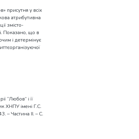
в» присутня у всіх
зкова атрибутивна
ії змісто-
. Показано, що в
ючим і детермінує
життєорганізуючої
ї “Любов” і її
ик ХНПУ імені Г.С.
. – Частина ІІ. – С.