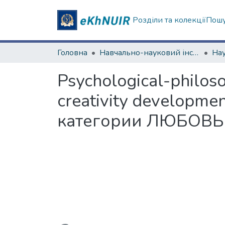
Розділи та колекції
Пошу
Головна
Навчально-науковий інститут "Каразінський інститут міжнародних відносин та туристичного бізнесу"
Psychological-philoso
creativity develop
категории ЛЮБОВЬ и 