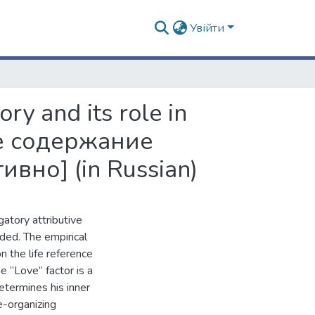
Увійти
ry and its role in
ое содержание
вно] (in Russian)
gatory attributive
nded. The empirical
n the life reference
e “Love” factor is a
etermines his inner
fe-organizing