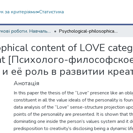
к за критеріями
Статистика
Наукові роботи. Навчально-науковий інститут "Каразінський інститут міжнародних відносин та туристичного бізнесу"
Psychological-philosophical content of LOVE category and its role in creativity development [Психолого-философское содержание категории ЛЮБОВЬ и её роль в развитии креативно] (in Russian)
phical content of LOVE catego
ment [Психолого-философск
её роль в развитии креати
Анотація
In this paper the thesis of the “Love” presence like an obli
constituent in all the value ideals of the personality is fou
data analysis of the “Love” sense-structure projection upo
points of the personality are presented. It is shown that th
dominating one inside the person’s values system and it d
predisposition to creativity’s disclosing being a dynamic li