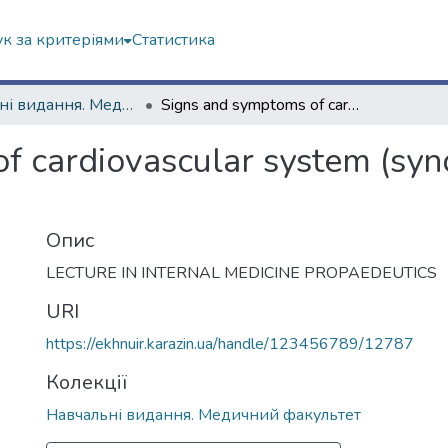
к за критеріями
Статистика
Навчальні видання. Медичний факультет
Signs and symptoms of cardiovascular system (syndrome of arterial hypertension)
f cardiovascular system (synd
Опис
LECTURE IN INTERNAL MEDICINE PROPAEDEUTICS
URI
https://ekhnuir.karazin.ua/handle/123456789/12787
Колекції
Навчальні видання. Медичний факультет