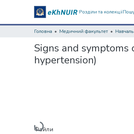
Розділи та колекції
Пошу
Головна
Медичний факультет
Signs and symptoms o
hypertension)
Вантажиться...
Файли