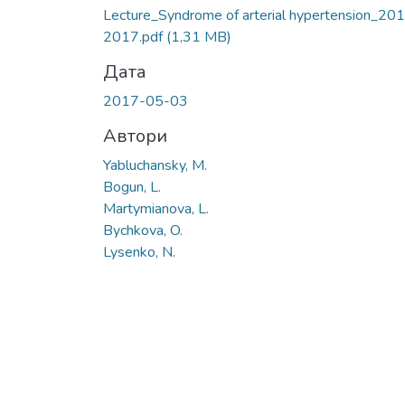
Lecture_Syndrome of arterial hypertension_20
2017.pdf
(1,31 MB)
Дата
2017-05-03
Автори
Yabluchansky, M.
Bogun, L.
Martymianova, L.
Bychkova, O.
Lysenko, N.