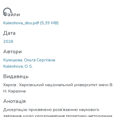
ься...
Файли
Kulieshova_diss.pdf
(5,39 MB)
Дата
2026
Автори
Кулєшова, Ольга Сергіївна
Kulieshova, O. S.
Видавець
Харків : Харківський національний університет імені В.
Н. Каразіна
Анотація
Дисертацію присвячено розв’язанню наукового
завдання щодо удосконалення теоретико-методичних