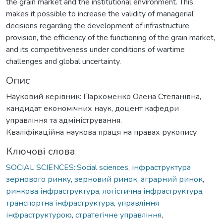
the grain market and the institutional environment. This
makes it possible to increase the validity of managerial
decisions regarding the development of infrastructure
provision, the efficiency of the functioning of the grain market,
and its competitiveness under conditions of wartime
challenges and global uncertainty.
Опис
Науковий керівник: Пархоменко Олена Степанівна,
кандидат економічних наук, доцент кафедри
управління та адміністрування.
Кваліфікаційна наукова праця на правах рукопису
Ключові слова
SOCIAL SCIENCES::Social sciences
,
інфраструктура
зернового ринку
,
зерновий ринок
,
аграрний ринок
,
ринкова інфраструктура
,
логістична інфраструктура
,
транспортна інфраструктура
,
управління
інфраструктурою
,
стратегічне управління
,