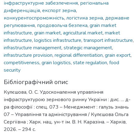
інфраструктурне забезпечення
,
регіональна
диференціація
,
експорт зерна
,
конкурентоспроможність
,
логістика зерна
,
державне
регулювання
,
продовольча безпека
,
grain market
infrastructure
,
grain market
,
agricultural market
,
market
infrastructure
,
logistics infrastructure
,
transport infrastructure
,
infrastructure management
,
strategic management
,
infrastructure provision
,
regional differentiation
,
grain export
,
competitiveness
,
grain logistics
,
state regulation
,
food
security
Бібліографічний опис
Кулєшова, О. С. Удосконалення управління
інфраструктурою зернового ринку України : дис. … д-
ра філософії : спец. 073 – Менеджмент : галузь знань
07 – Управління та адміністрування / Кулєшова Ольга
Сергіївна ; Харк. нац. ун-т ім. В. Н. Каразіна. – Харків,
2026. – 294 с.