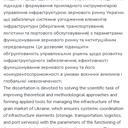
підходів і формування прикладного інструментарію
управління інфраструктурою зернового ринку України,
що забезпечує системне узгодження елементів
інфраструктури (зберігання, транспортування,
логістики та портового обслуговування) з параметрами
функціонування зернового ринку та інституційним
середовищем. Це дозволяє підвищити
обґрунтованість управлінських рішень щодо розвитку
інфраструктурного забезпечення, ефективності
функціонування зернового ринку та його
конкурентоспроможності в умовах воєнних викликів і
глобальної невизначеності.
The dissertation is devoted to solving the scientific task of
improving theoretical and methodological approaches and
forming applied tools for managing the infrastructure of the
grain market of Ukraine, which ensures systemic coordination
of infrastructure elements (storage, transportation, logistics,
and port services) with the parameters of the functioning of