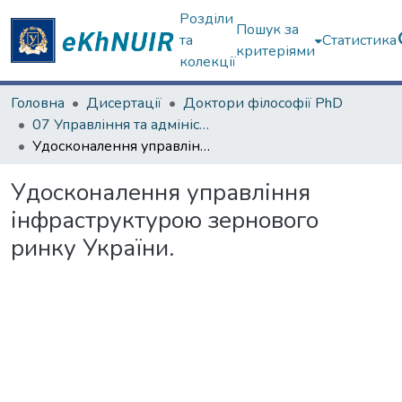
Розділи
Пошук за
та
Статистика
критеріями
колекції
Головна
Дисертації
Доктори філософії PhD
07 Управління та адміністрування
Удосконалення управління інфраструктурою зернового ринку України.
Удосконалення управління
інфраструктурою зернового
ринку України.