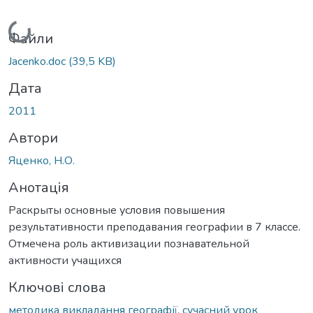
Вантажиться...
Файли
Jacenko.doc
(39,5 KB)
Дата
2011
Автори
Яценко, Н.О.
Анотація
Раскрыты основные условия повышения
результативности преподавания географии в 7 классе.
Отмечена роль активизации познавательной
активности учащихся
Ключові слова
методика викладання географії
,
сучасний урок