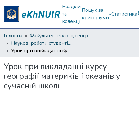
Розділи
Пошук за
та
Статистика
критеріями
колекції
Головна
Факультет геології, географіії, рекреації і туризму
Наукові роботи студентів та аспірантів. Факультет геології, географіії, рекреації і туризму
Урок при викладанні курсу географії материків і океанів у сучасній школі
Урок при викладанні курсу
географії материків і океанів у
сучасній школі