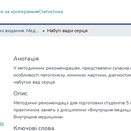
к за критеріями
Статистика
Навчальні видання. Медичний факультет
Набуті вади серця
Анотація
У методичних рекомендаціях, представлені сучасна 
особливості патогенезу, клінічної картини, діагности
набутих вад серця.
Опис
Методичні рекомендації для підготовки студентів 5 
практичних занять з дисципліни «Внутрішня медиц
Внутрішня медицина»
B)
Ключові слова