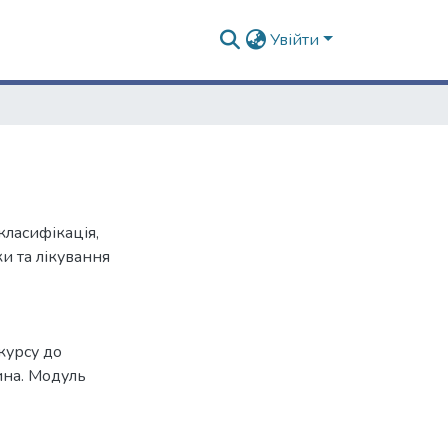
Увійти
класифікація,
ки та лікування
курсу до
ина. Модуль