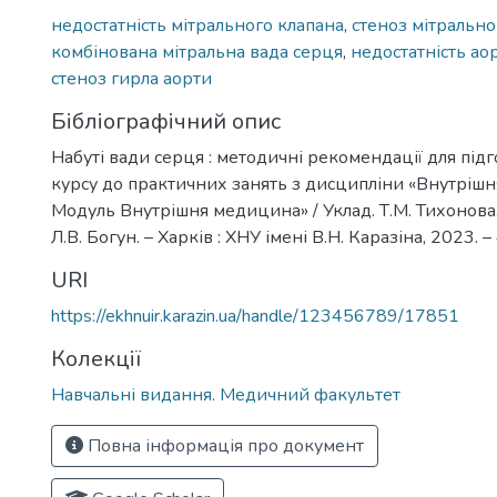
недостатність мітрального клапана
,
стеноз мітрально
комбінована мітральна вада серця
,
недостатність ао
стеноз гирла аорти
Бібліографічний опис
Набуті вади серця : методичні рекомендації для підг
курсу до практичних занять з дисципліни «Внутріш
Модуль Внутрішня медицина» / Уклад. Т.М. Тихонова,
Л.В. Богун. – Харків : ХНУ імені В.Н. Каразіна, 2023. –
URI
https://ekhnuir.karazin.ua/handle/123456789/17851
Колекції
Навчальні видання. Медичний факультет
Повна інформація про документ