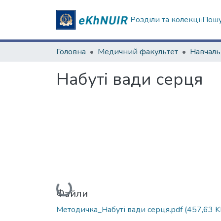
Розділи та колекції
Пошу
Головна
Медичний факультет
Набуті вади серця
Вантажиться...
Файли
Методичка_Набуті вади серця.pdf
(457,63 K