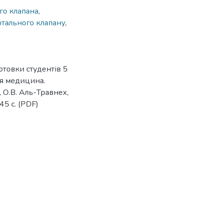
го клапана
,
ртального клапану
,
отовки студентів 5
ня медицина.
 О.В. Аль-Травнех,
 45 с. (PDF)