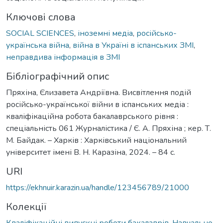
Ключові слова
SOCIAL SCIENCES
,
іноземні медіа
,
російсько-
українська війна
,
війна в Україні в іспанських ЗМІ
,
неправдива інформація в ЗМІ
Бібліографічний опис
Пряхіна, Єлизавета Андріївна. Висвітлення подій
російсько-української війни в іспанських медіа :
кваліфікаційна робота бакалаврського рівня :
спеціальність 061 Журналістика / Є. А. Пряхіна ; кер. Т.
М. Байдак. – Харків : Харківський національний
університет імені В. Н. Каразіна, 2024. – 84 с.
URI
https://ekhnuir.karazin.ua/handle/123456789/21000
Колекції
Кваліфікаційні випускні роботи бакалаврів. Навчально-