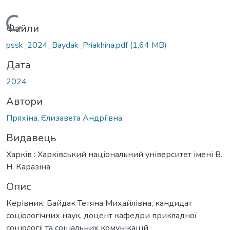
Вантажиться...
Файли
pssk_2024_Baydak_Priakhina.pdf
(1,64 MB)
Дата
2024
Автори
Пряхіна, Єлизавета Андріївна
Видавець
Харків : Харківський національний університет імені В.
Н. Каразіна
Опис
Керівник: Байдак Тетяна Михайлівна, кандидат
соціологічних наук, доцент кафедри прикладної
соціології та соціальних комунікацій