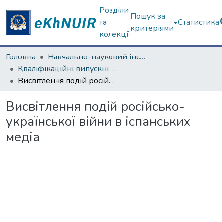
Розділи
Пошук за
та
Статистика
критеріями
колекції
Головна
Навчально-науковий інститут соціології та медіакомунікацій
Кваліфікаційні випускні роботи бакалаврів. Навчально-науковий інститут соціології та медіакомунікацій
Висвітлення подій російсько-української війни в іспанських медіа
Висвітлення подій російсько-
української війни в іспанських
медіа