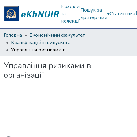
Розділи
Пошук за
та
Статистика
критеріями
колекції
Головна
Економічний факультет
Кваліфікаційні випускні роботи магістрів. Економічний факультет
Управління ризиками в організації
Управління ризиками в
організації
ться...