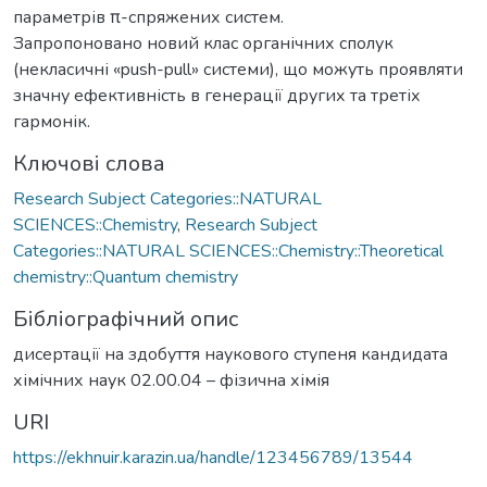
параметрів π-спряжених систем.
Запропоновано новий клас органічних сполук
(некласичні «push-pull» системи), що можуть проявляти
значну ефективність в генерації других та третіх
гармонік.
Ключові слова
Research Subject Categories::NATURAL
SCIENCES::Chemistry
,
Research Subject
Categories::NATURAL SCIENCES::Chemistry::Theoretical
chemistry::Quantum chemistry
Бібліографічний опис
дисертації на здобуття наукового ступеня кандидата
хімічних наук 02.00.04 – фізична хімія
URI
https://ekhnuir.karazin.ua/handle/123456789/13544