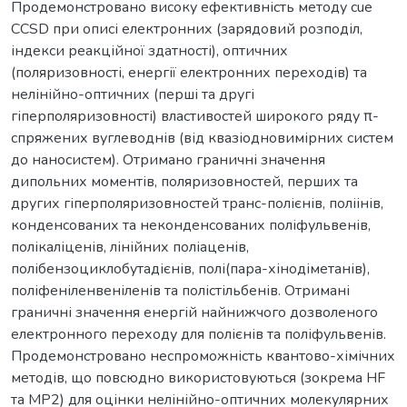
Продемонстровано високу ефективність методу cue
CCSD при описі електронних (зарядовий розподіл,
індекси реакційної здатності), оптичних
(поляризовності, енергії електронних переходів) та
нелінійно-оптичних (перші та другі
гіперполяризовності) властивостей широкого ряду π-
спряжених вуглеводнів (від квазіодновимірних систем
до наносистем). Отримано граничні значення
дипольних моментів, поляризовностей, перших та
других гіперполяризовностей транс-полієнів, поліінів,
конденсованих та неконденсованих поліфульвенів,
полікаліценів, лінійних поліаценів,
полібензоциклобутадієнів, полі(пара-хінодіметанів),
поліфеніленвеніленів та полістільбенів. Отримані
граничні значення енергій найнижчого дозволеного
електронного переходу для полієнів та поліфульвенів.
Продемонстровано неспроможність квантово-хімічних
методів, що повсюдно використовуються (зокрема HF
та MP2) для оцінки нелінійно-оптичних молекулярних