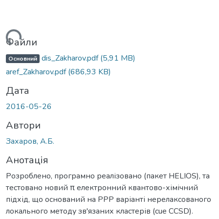
ться...
Файли
dis_Zakharov.pdf
(5,91 MB)
Основний
aref_Zakharov.pdf
(686,93 KB)
Дата
2016-05-26
Автори
Захаров, А.Б.
Анотація
Розроблено, програмно реалізовано (пакет HELIOS), та
тестовано новий π електронний квантово-хімічний
підхід, що оснований на PPP варіанті нерелаксованого
локального методу зв'язаних кластерів (cue CCSD).