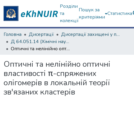
Розділи
Пошук за
та
Статистика
критеріями
колекції
Головна
Дисертації
Дисертації захищені у постійних радах
Д 64.051.14 (Хімічні науки)
Оптичні та нелінійно оптичні властивості π-спряжених олігомерів в локальній теорії зв'язаних кластерів
Оптичні та нелінійно оптичні
властивості π-спряжених
олігомерів в локальній теорії
зв'язаних кластерів