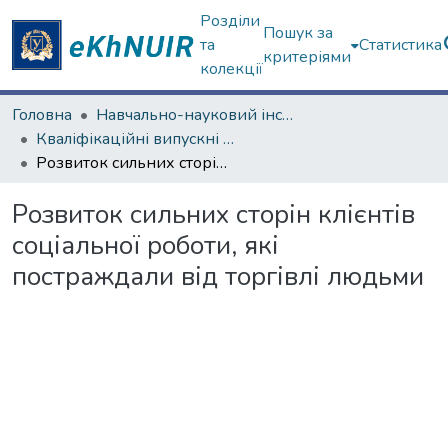
Розділи
Пошук за
та
Статистика
критеріями
колекції
Головна
Навчально-науковий інститут соціології та медіакомунікацій
Кваліфікаційні випускні роботи бакалаврів. Навчально-науковий інститут соціології та медіакомунікацій
Розвиток сильних сторін клієнтів соціальної роботи, які постраждали від торгівлі людьми
Розвиток сильних сторін клієнтів
соціальної роботи, які
постраждали від торгівлі людьми