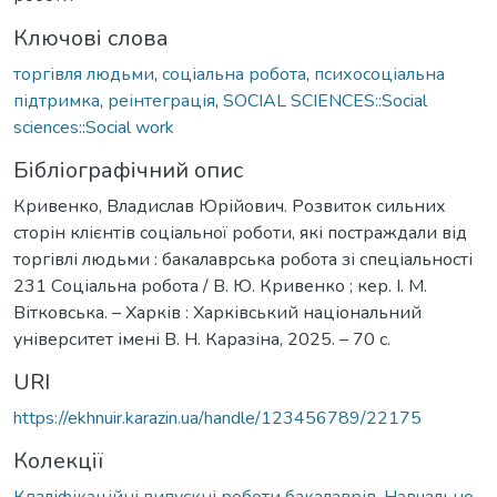
Ключові слова
торгівля людьми
,
соціальна робота
,
психосоціальна
підтримка
,
реінтеграція
,
SOCIAL SCIENCES::Social
sciences::Social work
Бібліографічний опис
Кривенко, Владислав Юрійович. Розвиток сильних
сторін клієнтів соціальної роботи, які постраждали від
торгівлі людьми : бакалаврська робота зі спеціальності
231 Соціальна робота / В. Ю. Кривенко ; кер. І. М.
Вітковська. – Харків : Харківський національний
університет імені В. Н. Каразіна, 2025. – 70 с.
URI
https://ekhnuir.karazin.ua/handle/123456789/22175
Колекції
Кваліфікаційні випускні роботи бакалаврів. Навчально-