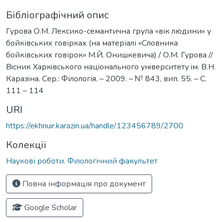
Бібліографічний опис
Гурова О.М. Лексико-семантична група «вік людини» у
бойківських говірках (на матеріалі «Словника
бойківських говірок» М.Й. Онишкевича) / О.М. Гурова //
Вiсник Харкiвського нацiонального унiверситету iм. В.Н.
Каразiна. Сер.: Філологія. – 2009. – № 843, вип. 55. – С.
111 – 114
URI
https://ekhnuir.karazin.ua/handle/123456789/2700
Колекції
Наукові роботи. Філологічний факультет
Повна інформація про документ
Google Scholar