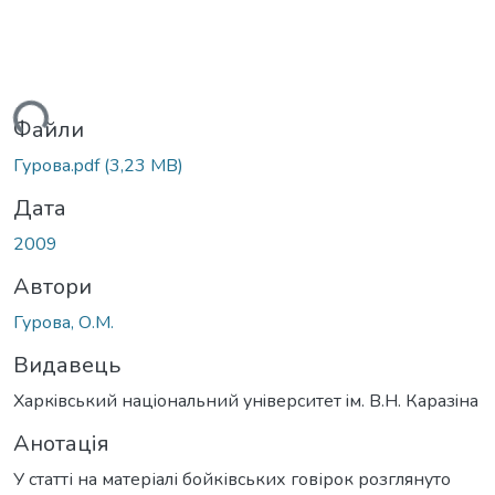
ться...
Файли
Гурова.pdf
(3,23 MB)
Дата
2009
Автори
Гурова, О.М.
Видавець
Харкiвський нацiональний унiверситет iм. В.Н. Каразiна
Анотація
У статті на матеріалі бойківських говірок розглянуто