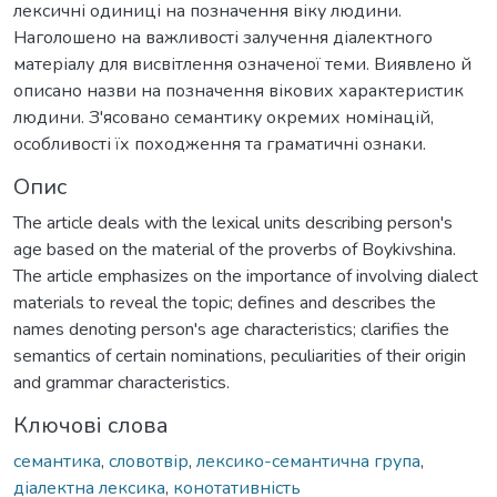
лексичні одиниці на позначення віку людини.
Наголошено на важливості залучення діалектного
матеріалу для висвітлення означеної теми. Виявлено й
описано назви на позначення вікових характеристик
людини. З'ясовано семантику окремих номінацій,
особливості їх походження та граматичні ознаки.
Опис
The article deals with the lexical units describing person's
age based on the material of the proverbs of Boykivshina.
The article emphasizes on the importance of involving dialect
materials to reveal the topic; defines and describes the
names denoting person's age characteristics; clarifies the
semantics of certain nominations, peculiarities of their origin
and grammar characteristics.
Ключові слова
семантика
,
словотвір
,
лексико-семантична група
,
діалектна лексика
,
конотативність