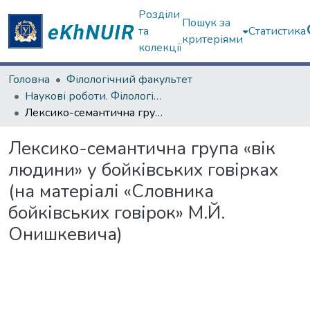
Розділи
Пошук за
та
Статистика
критеріями
колекції
Головна
Філологічний факультет
Наукові роботи. Філологічний факультет
Лексико-семантична група «вік людини» у бойківських говірках (на матеріалі «Словника бойківських говірок» М.Й. Онишкевича)
Лексико-семантична група «вік
людини» у бойківських говірках
(на матеріалі «Словника
бойківських говірок» М.Й.
Онишкевича)