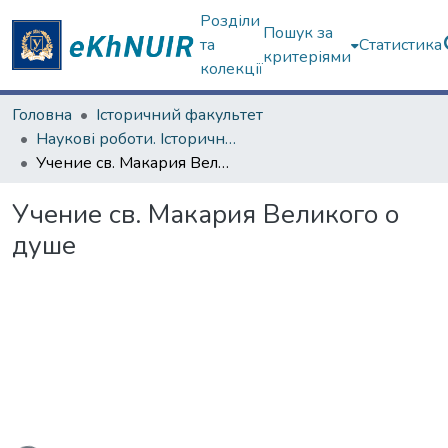
Розділи
Пошук за
та
Статистика
критеріями
колекції
Головна
Історичний факультет
Наукові роботи. Історичний факультет
Учение св. Макария Великого о душе
Учение св. Макария Великого о
душе