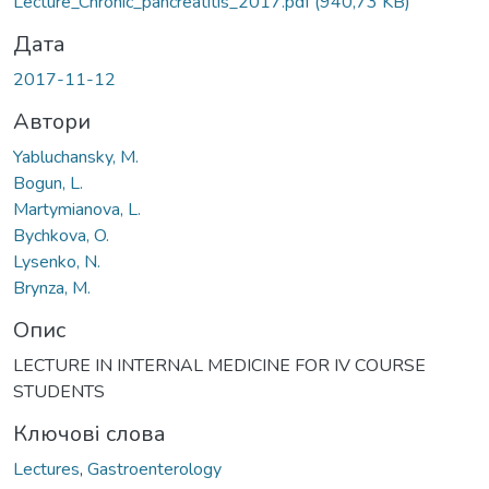
Lecture_Chronic_pancreatitis_2017.pdf
(940,73 KB)
Дата
2017-11-12
Автори
Yabluchansky, M.
Bogun, L.
Martymianova, L.
Bychkova, O.
Lysenko, N.
Brynza, M.
Опис
LECTURE IN INTERNAL MEDICINE FOR IV COURSE
STUDENTS
Ключові слова
Lectures
,
Gastroenterology